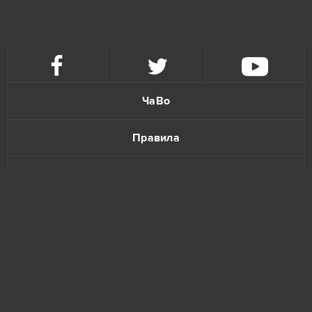
ЧаВо
Правила
Политика конфиденциальности
Обратная связь
www.bananatic.com