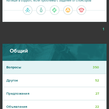
напиши в support, если проблемы с задания от спонсоров
1
Общий
Вопросы
350
Другое
52
Предложения
27
Объявления
22