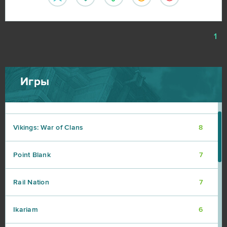
DOTA 2
9
1
My Little Farmies
9
Travian
9
Игры
Warframe
9
Vikings: War of Clans
8
Point Blank
7
Rail Nation
7
Ikariam
6