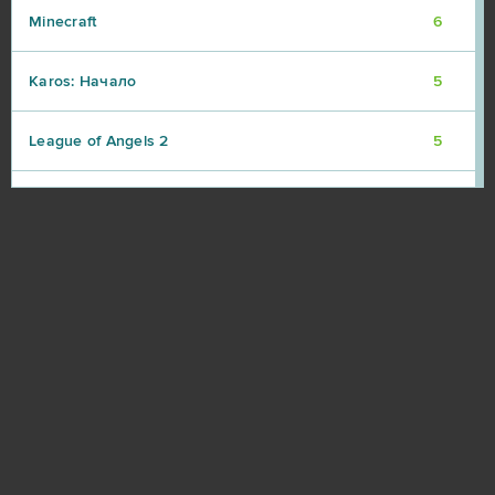
Minecraft
6
Karos: Начало
5
League of Angels 2
5
Eternal Edge+ Prologue
4
Fortnite
4
Imperia Online
4
Paladins
4
S.K.I.L.L. - Special Force 2
4