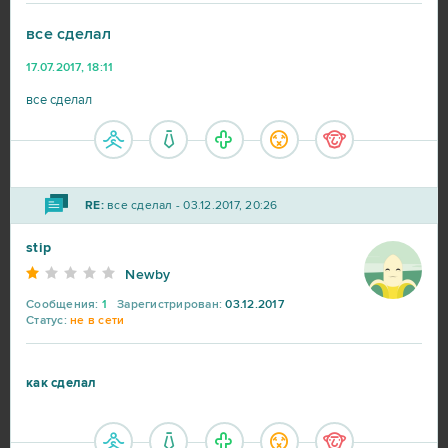
все сделал
Star Conflict
16
17.07.2017, 18:11
все сделал
Aion
14
CSGO Prime (B2P)
13
RE:
все сделал - 03.12.2017, 20:26
Roblox
11
stip
Bleach Online
10
Newby
Сообщения:
1
Зарегистрирован:
03.12.2017
Статус:
не в сети
Crossout
10
R2 Online
10
как сделал
Blade and Soul
9