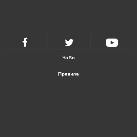
Tanki Online
4
Warface
4
Forge of Empires
3
Gardenscapes
3
ЧаВо
League of Legends
3
Правила
Unturned
3
Политика конфиденциальности
Agar io
2
Обратная связь
Armored Warfare
2
Elvenar
2