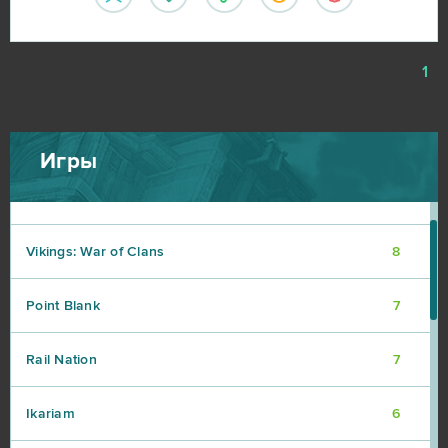
DOTA 2
9
1
My Little Farmies
9
Travian
9
Игры
Warframe
9
Vikings: War of Clans
8
Point Blank
7
Rail Nation
7
Ikariam
6