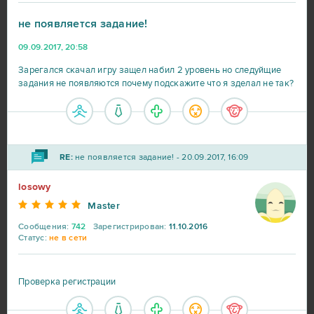
не появляется задание!
Star Conflict
16
09.09.2017, 20:58
Зарегался скачал игру защел набил 2 уровень но следуйщие
Aion
14
задания не появляются почему подскажите что я зделал не так?
CSGO Prime (B2P)
13
Roblox
11
RE:
не появляется задание! - 20.09.2017, 16:09
losowy
Bleach Online
10
Master
Crossout
10
Сообщения:
742
Зарегистрирован:
11.10.2016
Статус:
не в сети
R2 Online
10
Проверка регистрации
Blade and Soul
9