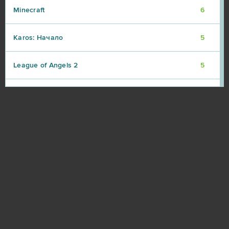
Minecraft
6
Karos: Начало
5
League of Angels 2
5
Eternal Edge+ Prologue
4
Fortnite
4
Imperia Online
4
Paladins
4
S.K.I.L.L. - Special Force 2
4