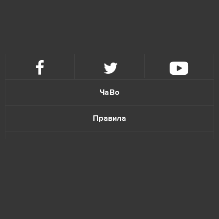
Tanki Online
4
Warface
4
Forge of Empires
3
Gardenscapes
3
ЧаВо
League of Legends
3
Правила
Unturned
3
Политика конфиденциальности
Agar io
2
Обратная связь
Armored Warfare
2
Elvenar
2