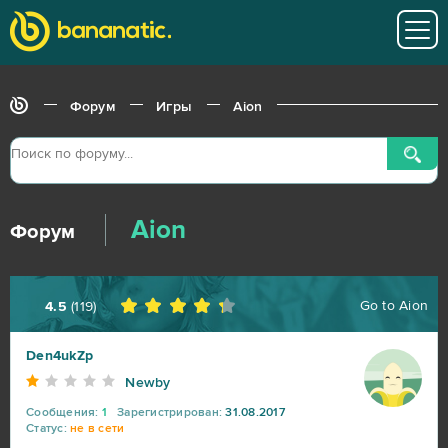
World of Tanks
217
War Thunder
91
Форум
Игры
Aion
World of Warships
56
Big Farm
41
Aion
Форум
Heroes at War
39
SAO's Legend
25
Go to
Aion
4.5
(
119
)
Black Desert Online (B2P)
23
Den4ukZp
Newby
Lineage 2
23
Сообщения:
1
Зарегистрирован:
31.08.2017
Статус:
не в сети
My Sunny Resort
23