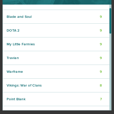
R2 Online
10
Blade and Soul
9
DOTA 2
9
My Little Farmies
9
Travian
9
Warframe
9
Vikings: War of Clans
8
Point Blank
7
Rail Nation
7