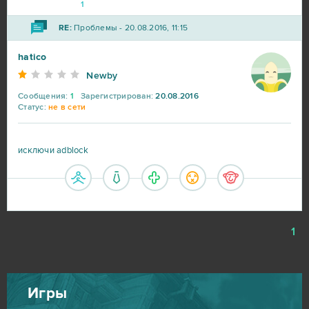
1
Lineage 2
23
RE:
Проблемы - 20.08.2016, 11:15
My Sunny Resort
23
hatico
Newby
Star Conflict
16
Сообщения:
1
Зарегистрирован:
20.08.2016
Статус:
не в сети
Aion
14
исключи adblock
CSGO Prime (B2P)
13
Roblox
11
1
Bleach Online
10
Crossout
10
Игры