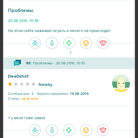
Проблемы
20.08.2016, 10:36
World of Tanks
217
На этом сайте нажимаю играть и нечего не происходит
War Thunder
91
1
World of Warships
56
RE:
Проблемы - 20.08.2016, 10:51
DeaDshoT
Big Farm
41
Newby
Сообщения:
2
Зарегистрирован:
19.08.2016
Heroes at War
39
Статус:
не в сети
SAO's Legend
25
+ у меня тоже самое
Black Desert Online (B2P)
23