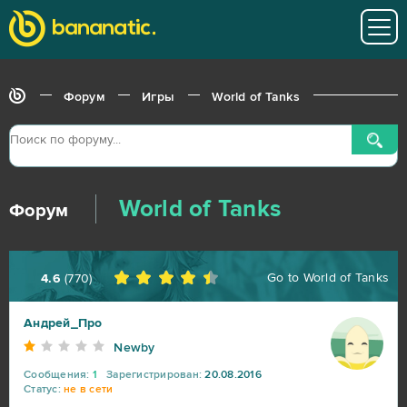
Форум
Игры
World of Tanks
World of Tanks
Форум
Go to
World of Tanks
4.6
(
770
)
Андрей_Про
Newby
Сообщения:
1
Зарегистрирован:
20.08.2016
Статус:
не в сети