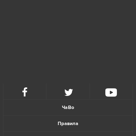
S.K.I.L.L. - Special Force 2
4
Tanki Online
4
Warface
4
Forge of Empires
3
Gardenscapes
3
League of Legends
3
Unturned
3
ЧаВо
Agar io
2
Правила