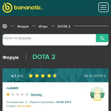
Lineage 2
23
My Sunny Resort
23
Форум
Игры
DOTA 2
Star Conflict
16
Aion
14
DOTA 2
Форум
CSGO Prime (B2P)
13
Roblox
11
Go to
DOTA 2
4.7
(
32
)
Bleach Online
10
rude69
Newby
Crossout
10
Сообщения:
2
Зарегистрирован:
18.09.2017
Статус:
не в сети