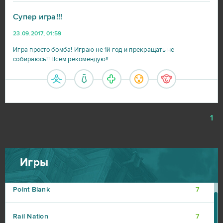
R2 Online
10
Супер игра!!!
Blade and Soul
9
23.09.2017, 01:59
Игра просто бомба! Играю не 1й год и прекращать не
DOTA 2
9
собираюсь!! Всем рекомендую!!
My Little Farmies
9
Travian
9
1
Warframe
9
Игры
Vikings: War of Clans
8
Point Blank
7
Rail Nation
7