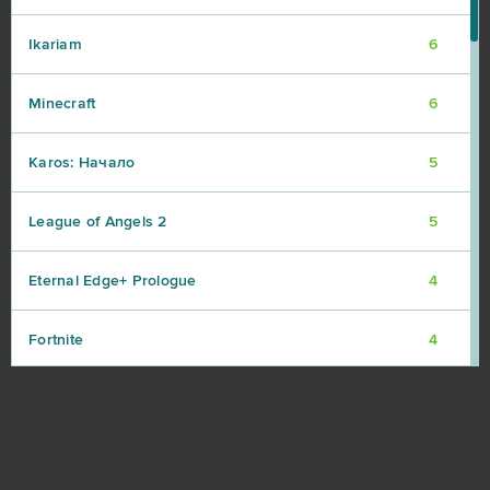
Ikariam
6
Minecraft
6
Karos: Начало
5
League of Angels 2
5
Eternal Edge+ Prologue
4
Fortnite
4
Imperia Online
4
Paladins
4