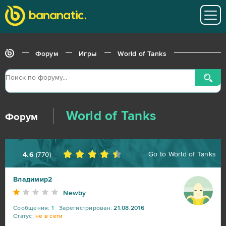
Форум
Игры
World of Tanks
World of Tanks
Форум
Go to
World of Tanks
4.6
(
770
)
Владимир2
Newby
Сообщения:
1
Зарегистрирован:
21.08.2016
Статус:
не в сети