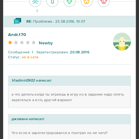
Rail Nation
7
1
RE:
Проблема - 23.08.2016, 10:07
Ikariam
6
Andr.t70
Minecraft
6
Newby
Сообщения:
1
Зарегистрирован:
20.08.2016
Karos: Начало
5
Статус:
не в сети
League of Angels 2
5
Vladimir0902 написал:
Eternal Edge+ Prologue
4
а что делать когда ты играешь в игру но в задании надо опять
зарегаться а есть другой вариант
Fortnite
4
джовани написал:
Imperia Online
4
Что если я зарегистрировался и поиграл но не чего?