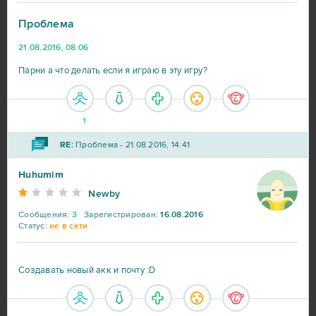
Проблема
21.08.2016, 08:06
Парни а что делать если я играю в эту игру?
World of Tanks
217
1
War Thunder
91
RE:
Проблема - 21.08.2016, 14:41
World of Warships
56
Huhumim
Newby
Big Farm
41
Сообщения:
3
Зарегистрирован:
16.08.2016
Статус:
не в сети
Heroes at War
39
Создавать новый акк и почту :D
SAO's Legend
25