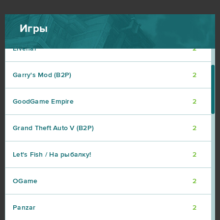
Armored Warfare
2
Игры
Elvenar
2
Garry's Mod (B2P)
2
GoodGame Empire
2
Grand Theft Auto V (B2P)
2
Let's Fish / На рыбалку!
2
OGame
2
Panzar
2