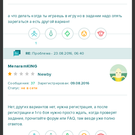
R2 Online
10
а что делать когда ты играешь в игру но в задании надо опять
зарегаться а есть другой вариант
Blade and Soul
9
1
DOTA 2
9
RE:
Проблема - 23.08.2016, 06:40
My Little Farmies
9
MenaramKING
Newby
Travian
9
Сообщения:
37
Зарегистрирован:
09.08.2016
Статус:
не в сети
Warframe
9
Нет, других вариантов нет, нужна регистрация, а после
Vikings: War of Clans
8
регистрации и 1-го боя нужно просто ждать, когда проверят
задание, прочитайте форум или FAQ, там везде уже полно
ответов.
Point Blank
7