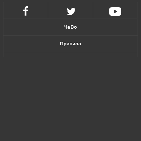
Crossfire
1
Crush Crush
1
ЧаВо
Cuisine Royale
1
Правила
Dragon Awaken
1
Политика конфиденциальности
Dragon Blood
1
Обратная связь
Entropia Universe
1
Eternal Blade
1
www.bananatic.com
Farmerama
1
Trustpilot
Guild Wars 2
1