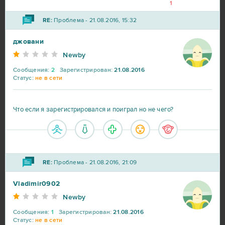
Black Desert Online (B2P)
23
1
RE:
Проблема - 21.08.2016, 15:32
Lineage 2
23
джовани
My Sunny Resort
23
Newby
Сообщения:
2
Зарегистрирован:
21.08.2016
Статус:
не в сети
Star Conflict
16
Aion
14
Что если я зарегистрировался и поиграл но не чего?
CSGO Prime (B2P)
13
RE:
Проблема - 21.08.2016, 21:09
Roblox
11
Vladimir0902
Bleach Online
10
Newby
Сообщения:
1
Зарегистрирован:
21.08.2016
Crossout
10
Статус:
не в сети