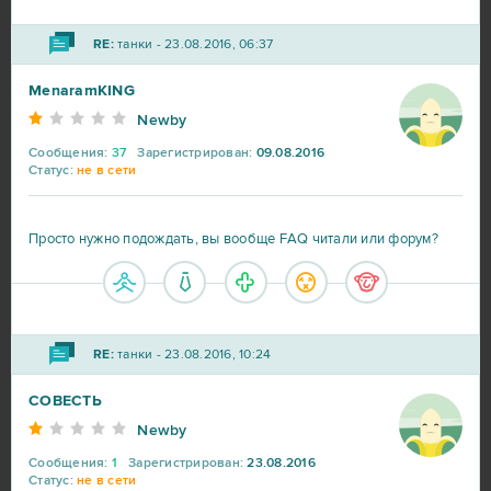
Lineage 2
23
RE:
танки - 23.08.2016, 06:37
MenaramKING
My Sunny Resort
23
Newby
Star Conflict
16
Сообщения:
37
Зарегистрирован:
09.08.2016
Статус:
не в сети
Aion
14
Просто нужно подождать, вы вообще FAQ читали или форум?
CSGO Prime (B2P)
13
Roblox
11
RE:
танки - 23.08.2016, 10:24
Bleach Online
10
СОВЕСТЬ
Newby
Crossout
10
Сообщения:
1
Зарегистрирован:
23.08.2016
Статус:
не в сети