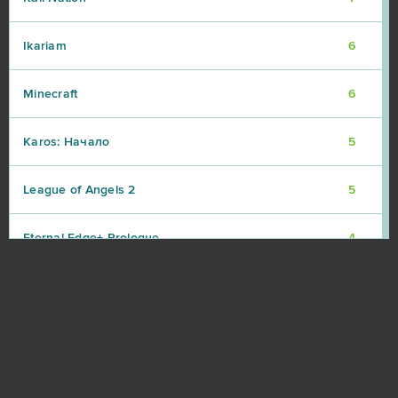
Ikariam
6
Minecraft
6
Karos: Начало
5
League of Angels 2
5
Eternal Edge+ Prologue
4
Fortnite
4
Imperia Online
4
Paladins
4