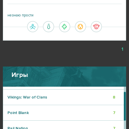
R2 Online
10
незнаю прости
Blade and Soul
9
DOTA 2
9
1
My Little Farmies
9
Travian
9
Игры
Warframe
9
Vikings: War of Clans
8
Point Blank
7
Rail Nation
7