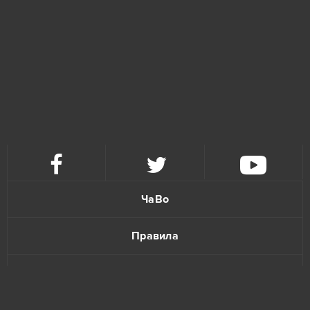
S.K.I.L.L. - Special Force 2
4
Tanki Online
4
Warface
4
Forge of Empires
3
Gardenscapes
3
ЧаВо
League of Legends
3
Правила
Unturned
3
Политика конфиденциальности
Agar io
2
Обратная связь