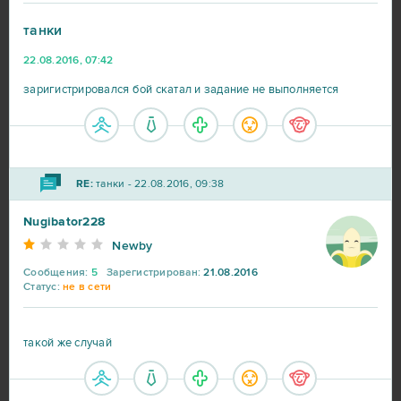
танки
22.08.2016, 07:42
World of Tanks
217
заригистрировался бой скатал и задание не выполняется
War Thunder
91
RE:
танки - 22.08.2016, 09:38
World of Warships
56
Nugibator228
Big Farm
41
Newby
Сообщения:
5
Зарегистрирован:
21.08.2016
Heroes at War
39
Статус:
не в сети
SAO's Legend
25
такой же случай
Black Desert Online (B2P)
23