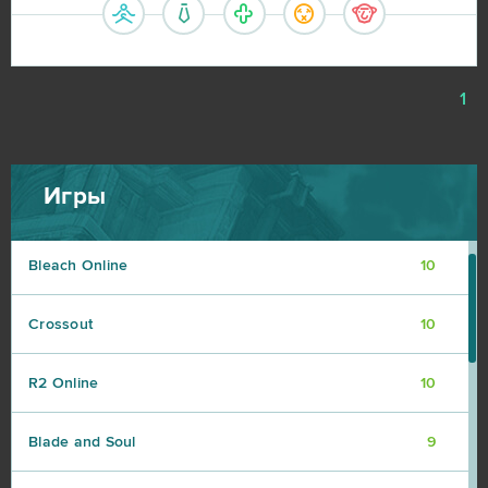
Star Conflict
16
Aion
14
1
CSGO Prime (B2P)
13
Игры
Roblox
11
Bleach Online
10
Crossout
10
R2 Online
10
Blade and Soul
9