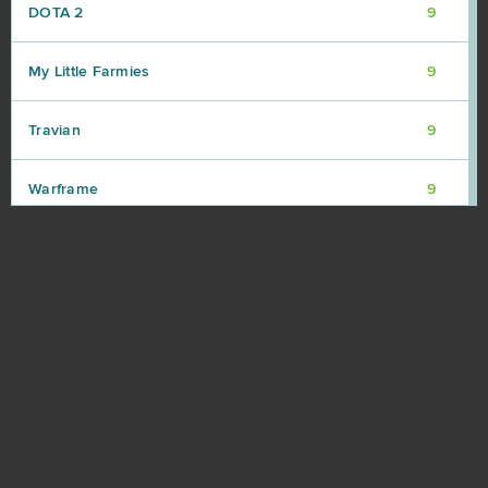
DOTA 2
9
My Little Farmies
9
Travian
9
Warframe
9
Vikings: War of Clans
8
Point Blank
7
Rail Nation
7
Ikariam
6
Minecraft
6