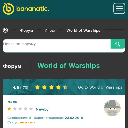
Форум
Игры
World of Warships
World of Warships
Форум
Go to
World of Warships
4.6
(
173
)
маль
Newby
Сообщения:
8
Зарегистрирован:
23.02.2018
Статус:
не в сети
World of Tanks
217