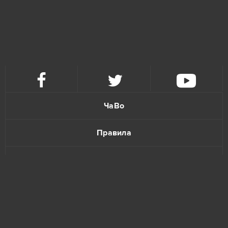
Karos: Начало
5
League of Angels 2
5
Eternal Edge+ Prologue
4
ЧаВо
Fortnite
4
Правила
Imperia Online
4
Политика конфиденциальности
Paladins
4
Обратная связь
S.K.I.L.L. - Special Force 2
4
Tanki Online
4