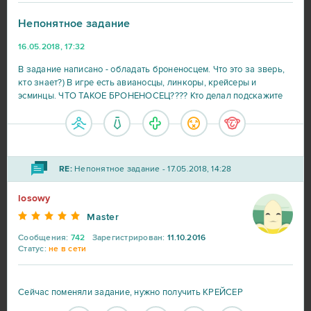
Непонятное задание
War Thunder
91
16.05.2018, 17:32
World of Warships
56
В задание написано - обладать броненосцем. Что это за зверь,
кто знает?) В игре есть авианосцы, линкоры, крейсеры и
эсминцы. ЧТО ТАКОЕ БРОНЕНОСЕЦ???? Кто делал подскажите
Big Farm
41
Heroes at War
39
RE:
Непонятное задание - 17.05.2018, 14:28
SAO's Legend
25
losowy
Master
Black Desert Online (B2P)
23
Сообщения:
742
Зарегистрирован:
11.10.2016
Статус:
не в сети
Lineage 2
23
Сейчас поменяли задание, нужно получить КРЕЙСЕР
My Sunny Resort
23