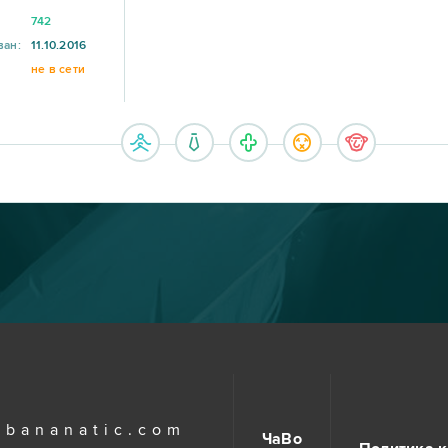
742
ван:
11.10.2016
не в сети
.bananatic.com
ЧаВо