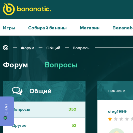
Игры
Собирай бананы
Магазин
Bananab
Форум
Общий
Вопросы
Форум
Вопросы
Общий
Никнейм
CHAT
Вопросы
350
oleg1999
Другое
52