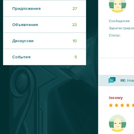
Предложения
27
Сообщения:
Объявления
22
Зарегистриро
Статус:
Дискуссии
10
События
5
RE:
Новы
losowy