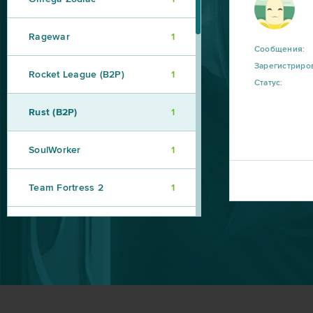
Ragewar
1
Сообщения:
Зарегистриро
Rocket League (B2P)
1
Статус:
Rust (B2P)
1
SoulWorker
1
Team Fortress 2
1
Therian Saga
1
Tidal Trek (Морской Бой)
1
Travian Kingdoms
1