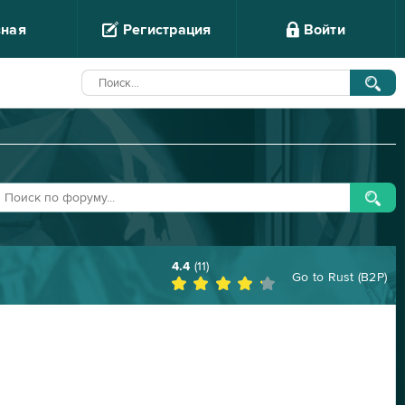
вная
Регистрация
Войти
4.4
(
11
)
Go to
Rust (B2P)