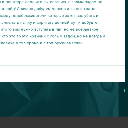
 и понятнре лело что вы остались с голым задом но
и вперёд! Сначало дабудем лерева и каней, толтко
всюду недоброживатели которые хотят вас убить и
е сллелать нычку и спрятать ценный оут и добудте
этого вам нужно вступать в пвп но не всерьёзное
 кто это то это новички с голым задом, но не всегда и
ловека в топ броне и с топ оружием</div>
1