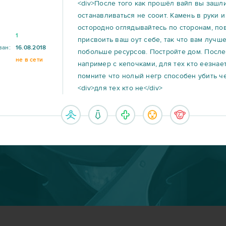
<div>После того как прошёл вайп вы зашли
останавливаться не сооит. Камень в руки 
остородно оглядывайтесь по сторонам, по
1
присвоить ваш оут себе, так что вам лучш
ван:
16.08.2018
побольше ресурсов. Постройте дом. После 
не в сети
например с кепочками, для тех кто еезнает
помните что нолый негр способен убить че
<div>для тех кто не</div>