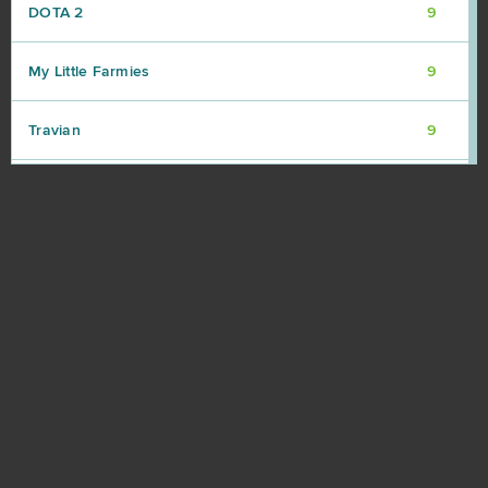
DOTA 2
9
My Little Farmies
9
Travian
9
Warframe
9
Vikings: War of Clans
8
Point Blank
7
Rail Nation
7
Ikariam
6
Minecraft
6