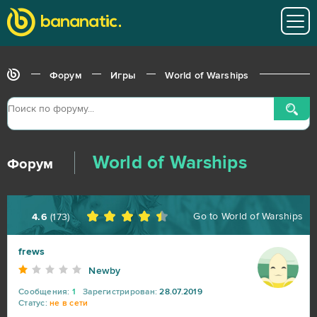
Форум
Игры
World of Warships
World of Warships
Форум
Go to
World of Warships
4.6
(
173
)
frews
Newby
Сообщения:
1
Зарегистрирован:
28.07.2019
Статус:
не в сети
World of Tanks
217