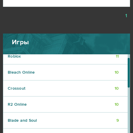
Star Conflict
16
1
Aion
14
CSGO Prime (B2P)
13
Игры
Roblox
11
Bleach Online
10
Crossout
10
R2 Online
10
Blade and Soul
9