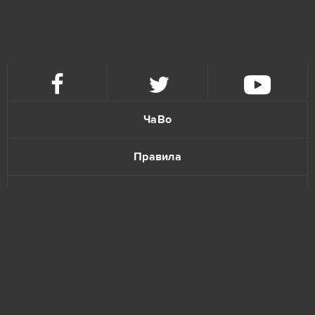
Karos: Начало
5
League of Angels 2
5
Eternal Edge+ Prologue
4
ЧаВо
Fortnite
4
Правила
Imperia Online
4
Политика конфиденциальности
Paladins
4
Обратная связь
S.K.I.L.L. - Special Force 2
4
Tanki Online
4