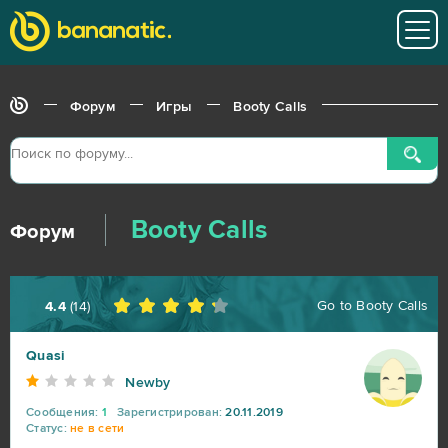
Elvenar
2
Garry's Mod (B2P)
2
Форум
Игры
Booty Calls
GoodGame Empire
2
Grand Theft Auto V (B2P)
2
Let's Fish / На рыбалку!
2
Booty Calls
Форум
OGame
2
Go to
Booty Calls
4.4
(
14
)
Panzar
2
Quasi
Phantomers
2
Newby
Сообщения:
1
Зарегистрирован:
20.11.2019
Статус:
не в сети
RAZDOR
2