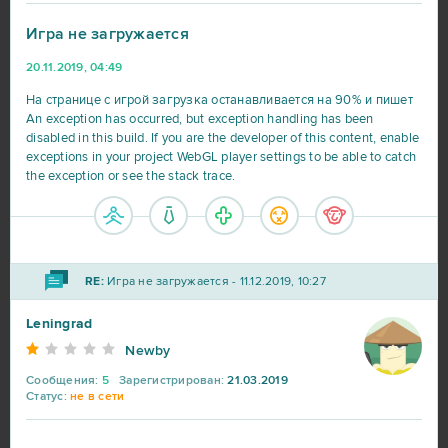
Игра не загружается
Under Control
2
20.11.2019, 04:49
Astellia
1
На странице с игрой загрузка останавливается на 90% и пишет
An exception has occurred, but exception handling has been
disabled in this build. If you are the developer of this content, enable
Booty Calls
1
exceptions in your project WebGL player settings to be able to catch
the exception or see the stack trace.
Booty Farm
1
Brawl Stars
1
RE:
Игра не загружается - 11.12.2019, 10:27
Call of War
1
Leningrad
Newby
Crossfire
1
Сообщения:
5
Зарегистрирован:
21.03.2019
Статус:
не в сети
Crush Crush
1