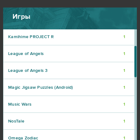
Heroes Evolved
1
Игры
Islandoom
1
Kamihime PROJECT R
1
League of Angels
1
League of Angels 3
1
Magic Jigsaw Puzzles (Android)
1
Music Wars
1
NosTale
1
Omega Zodiac
1