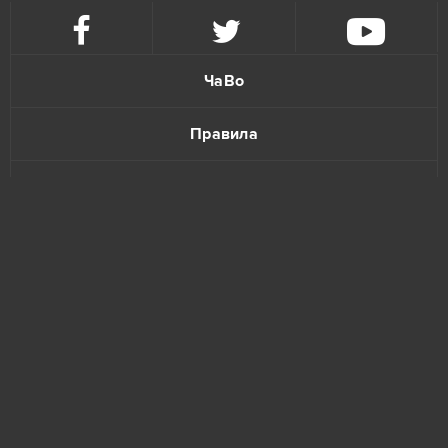
Unlimited Ninja
1
ЧаВо
Xhunter
1
Правила
Моя Деревня
1
Политика конфиденциальности
Обитель Зла
1
Обратная связь
Орден Магов
1
11 Legends
0
1100AD
0
www.bananatic.com
3 Tiles - Tile Connect and Block Matching Puzzle
0
Trustpilot