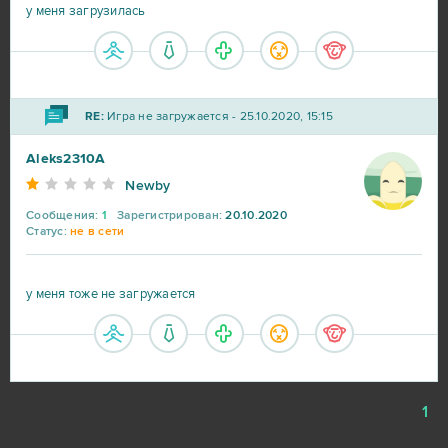
у меня загрузилась
Cuisine Royale
1
Dragon Awaken
1
RE:
Игра не загружается - 25.10.2020, 15:15
Dragon Blood
1
Aleks2310A
Newby
Entropia Universe
1
Сообщения:
1
Зарегистрирован:
20.10.2020
Статус:
не в сети
Eternal Blade
1
у меня тоже не загружается
Farmerama
1
Guild Wars 2
1
Hero Zero
1
1