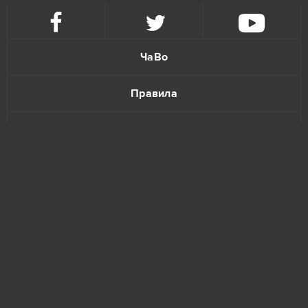
ЧаВо
Правила
Политика конфиденциальности
Обратная связь
www.bananatic.com
Trustpilot