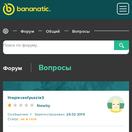
Форум
Общий
Вопросы
Вопросы
Форум
thepieceofpuzzle3
Newby
Сообщения:
1
Зарегистрирован:
26.02.2019
Статус:
не в сети