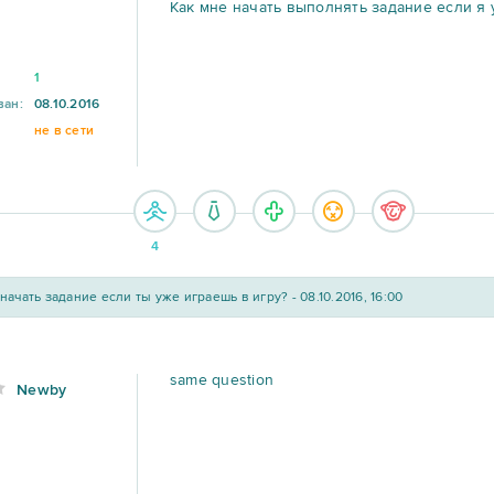
Как мне начать выполнять задание если я 
1
ван:
08.10.2016
не в сети
4
начать задание если ты уже играешь в игру? - 08.10.2016, 16:00
same question
Newby