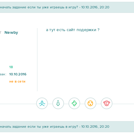
начать задание если ты уже играешь в игру? - 10.10.2016, 20:20
а тут есть сайт подержки ?
Newby
18
ван:
10.10.2016
не в сети
начать задание если ты уже играешь в игру? - 10.10.2016, 20:20