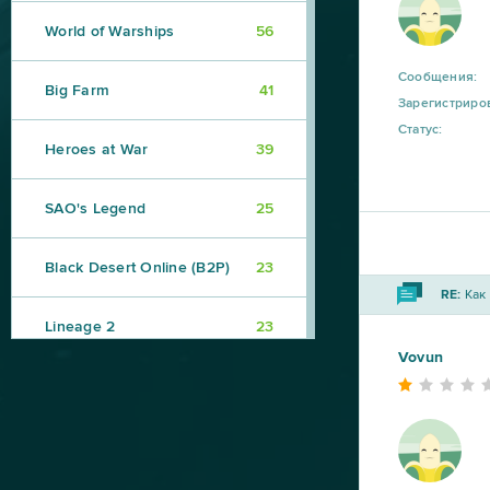
World of Warships
56
Сообщения:
Big Farm
41
Зарегистриро
Статус:
Heroes at War
39
SAO's Legend
25
Black Desert Online (B2P)
23
RE:
Как 
Lineage 2
23
Vovun
My Sunny Resort
23
Star Conflict
16