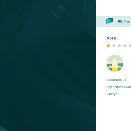
Forge of Empires
3
Gardenscapes
3
RE:
Как 
League of Legends
3
Арти
Unturned
3
Agar io
2
Сообщения:
Armored Warfare
2
Зарегистриро
Статус:
Elvenar
2
Garry's Mod (B2P)
2