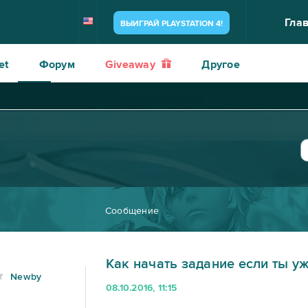
Гла
ВЫИГРАЙ PLAYSTATION 4!
et
Форум
Giveaway
Другое
Сообщение
Как начать задание если ты у
Newby
08.10.2016, 11:15