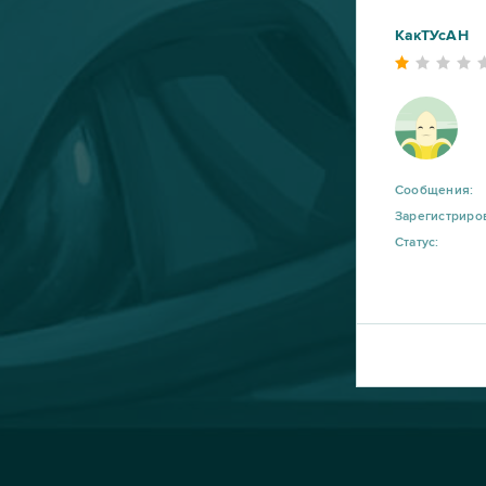
КакТУсАН
Booty Calls
1
Booty Farm
1
Brawl Stars
1
Сообщения:
Зарегистриро
Call of War
1
Статус:
Crossfire
1
Crush Crush
1
Cuisine Royale
1
Dragon Awaken
1