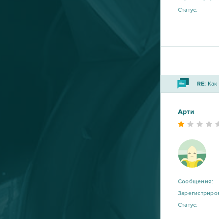
Статус:
Travian
9
Warframe
9
Vikings: War of Clans
8
RE:
Как 
Point Blank
7
Арти
Rail Nation
7
Ikariam
6
Сообщения:
Minecraft
6
Зарегистриро
Статус:
Karos: Начало
5