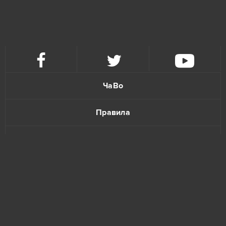
League of Angels 2
5
Eternal Edge+ Prologue
4
Fortnite
4
ЧаВо
Imperia Online
4
Правила
Paladins
4
Политика конфиденциальности
S.K.I.L.L. - Special Force 2
4
Обратная связь
Tanki Online
4
Warface
4