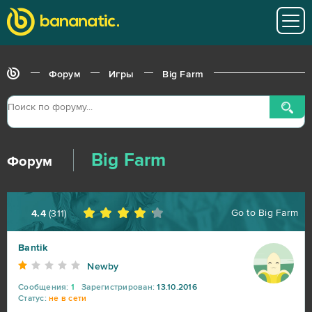
Форум
Игры
Big Farm
Big Farm
Форум
Go to
Big Farm
4.4
(
311
)
Bantik
Newby
World of Tanks
217
Сообщения:
1
Зарегистрирован:
13.10.2016
Статус:
не в сети
War Thunder
91