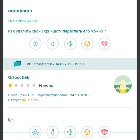
вфвфвфв
World of Warships
56
14.10.2016, 08:51
Big Farm
41
как удалить свой скриншот? переслать его можно ?
Heroes at War
39
RE:
вфвфвфв - 14.10.2016, 15:39
SAO's Legend
25
Gribochek
Black Desert Online (B2P)
23
Newby
Сообщения:
1
Зарегистрирован:
14.10.2016
Lineage 2
23
Статус:
не в сети
My Sunny Resort
23
kjk
Star Conflict
16