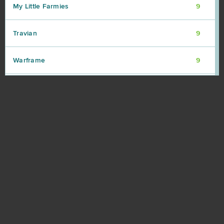
My Little Farmies
9
Travian
9
Warframe
9
Vikings: War of Clans
8
Point Blank
7
Rail Nation
7
Ikariam
6
Minecraft
6
Karos: Начало
5