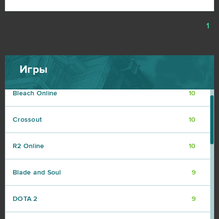
Aion
14
1
CSGO Prime (B2P)
13
Roblox
11
Игры
Bleach Online
10
Crossout
10
R2 Online
10
Blade and Soul
9
DOTA 2
9