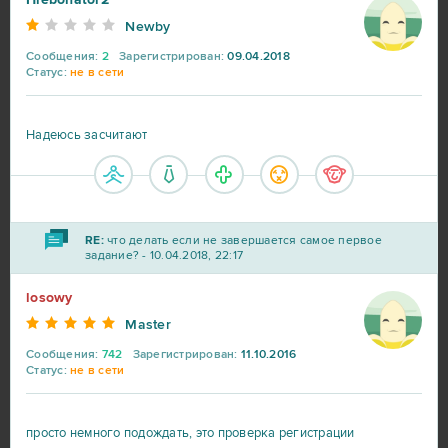
S.K.I.L.L. - Special Force 2
4
Newby
Сообщения:
2
Зарегистрирован:
09.04.2018
Tanki Online
4
Статус:
не в сети
Warface
4
Надеюсь засчитают
Forge of Empires
3
Gardenscapes
3
RE:
что делать если не завершается самое первое
задание? - 10.04.2018, 22:17
League of Legends
3
losowy
Master
Unturned
3
Сообщения:
742
Зарегистрирован:
11.10.2016
Статус:
не в сети
Agar io
2
просто немного подождать, это проверка регистрации
Armored Warfare
2