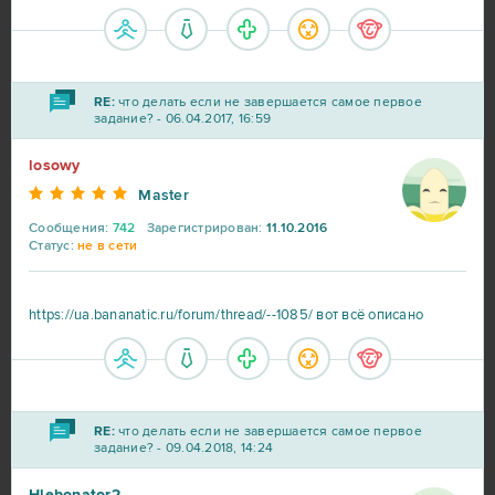
Ikariam
6
Minecraft
6
RE:
что делать если не завершается самое первое
задание? - 06.04.2017, 16:59
Karos: Начало
5
losowy
Master
League of Angels 2
5
Сообщения:
742
Зарегистрирован:
11.10.2016
Статус:
не в сети
Eternal Edge+ Prologue
4
https://ua.bananatic.ru/forum/thread/--1085/ вот всё описано
Fortnite
4
Imperia Online
4
RE:
что делать если не завершается самое первое
задание? - 09.04.2018, 14:24
Paladins
4
Hlebonator2