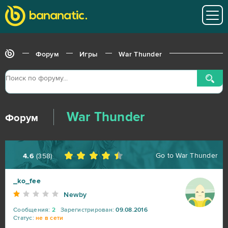
Форум
Игры
War Thunder
War Thunder
Форум
Go to
War Thunder
4.6
(
358
)
_ko_fee
Newby
Сообщения:
2
Зарегистрирован:
09.08.2016
Статус:
не в сети