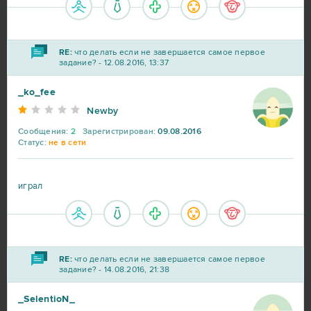
Lineage 2
23
My Sunny Resort
23
RE:
что делать если не завершается самое первое
задание? - 12.08.2016, 13:37
Star Conflict
16
_ko_fee
Newby
Aion
14
Сообщения:
2
Зарегистрирован:
09.08.2016
Статус:
не в сети
CSGO Prime (B2P)
13
играл
Roblox
11
Bleach Online
10
RE:
что делать если не завершается самое первое
Crossout
10
задание? - 14.08.2016, 21:38
_SelentioN_
R2 Online
10