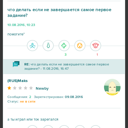
что делать если не завершается самое первое
задание?
World of Tanks
217
10.08.2016, 10:23
помогите"
War Thunder
91
World of Warships
56
3
1
RE:
что делать если не завершается самое первое
Big Farm
41
задание? - 11.08.2016, 16:47
(RUS)Maks
Heroes at War
39
Newby
Сообщения:
2
Зарегистрирован:
09.08.2016
SAO's Legend
25
Статус:
не в сети
Black Desert Online (B2P)
23
а ты играл или ток зарегался