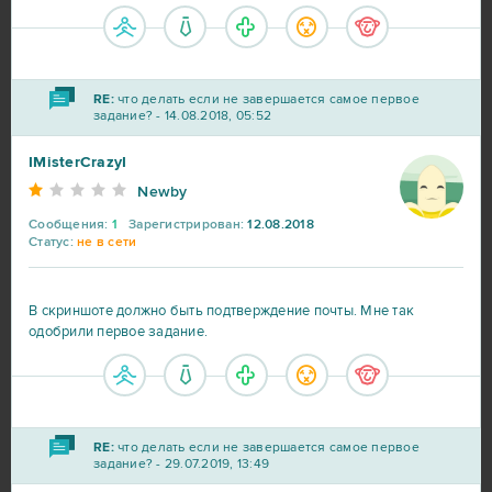
Elvenar
2
RE:
что делать если не завершается самое первое
задание? - 14.08.2018, 05:52
Garry's Mod (B2P)
2
IMisterCrazyI
GoodGame Empire
2
Newby
Сообщения:
1
Зарегистрирован:
12.08.2018
Grand Theft Auto V (B2P)
2
Статус:
не в сети
Let's Fish / На рыбалку!
2
В скриншоте должно быть подтверждение почты. Мне так
одобрили первое задание.
OGame
2
Panzar
2
RE:
что делать если не завершается самое первое
задание? - 29.07.2019, 13:49
Phantomers
2