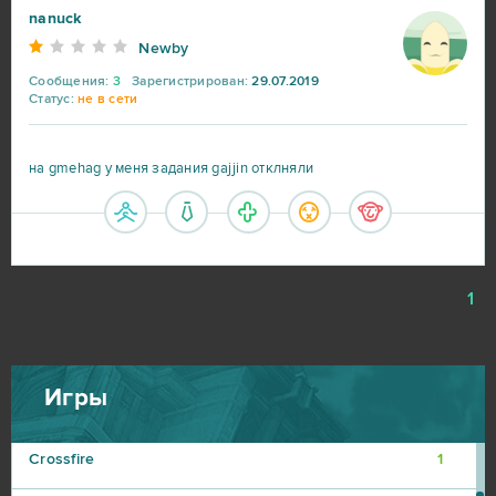
nanuck
RAZDOR
2
Newby
Сообщения:
3
Зарегистрирован:
29.07.2019
Статус:
не в сети
Under Control
2
Astellia
1
на gmehag у меня задания gajjin отклняли
Booty Calls
1
Booty Farm
1
1
Brawl Stars
1
Игры
Call of War
1
Crossfire
1