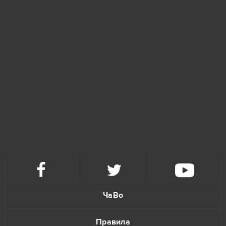
Hero Zero
1
Heroes Evolved
1
Islandoom
1
Kamihime PROJECT R
1
League of Angels
1
League of Angels 3
1
Magic Jigsaw Puzzles (Android)
1
Music Wars
1
ЧаВо
NosTale
1
Правила