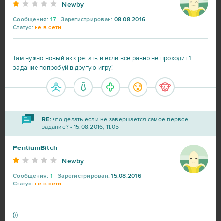
Newby
Сообщения:
17
Зарегистрирован:
08.08.2016
Blade and Soul
9
Статус:
не в сети
DOTA 2
9
Там нужно новый акк регать и если все равно не проходит 1
задание попробуй в другую игру!
My Little Farmies
9
Travian
9
RE:
что делать если не завершается самое первое
задание? - 15.08.2016, 11:05
Warframe
9
PentiumBitch
Vikings: War of Clans
8
Newby
Сообщения:
1
Зарегистрирован:
15.08.2016
Point Blank
7
Статус:
не в сети
Rail Nation
7
)))