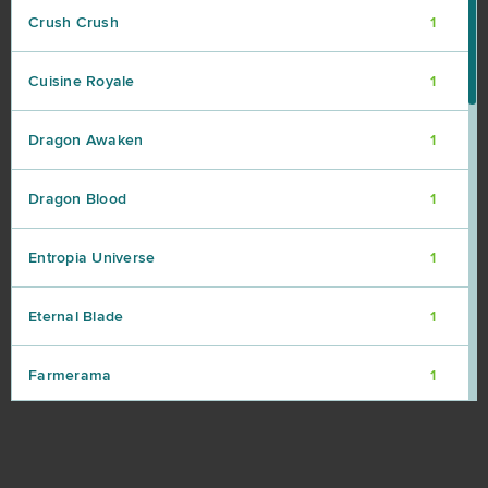
Crush Crush
1
Cuisine Royale
1
Dragon Awaken
1
Dragon Blood
1
Entropia Universe
1
Eternal Blade
1
Farmerama
1
Guild Wars 2
1