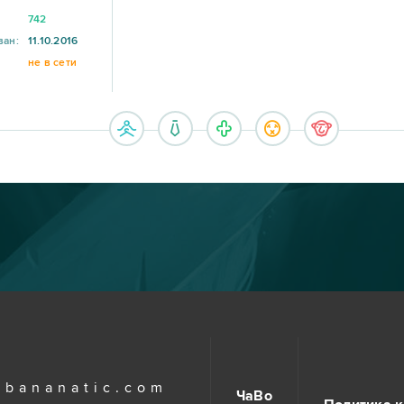
742
ван:
11.10.2016
не в сети
.bananatic.com
ЧаВо