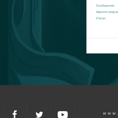
Bleach Online
10
Сообщения:
Зарегистриро
Статус:
Crossout
10
R2 Online
10
Blade and Soul
9
DOTA 2
9
My Little Farmies
9
Travian
9
Warframe
9
www