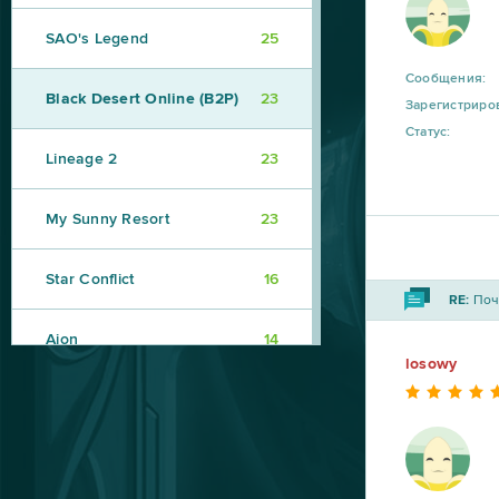
SAO's Legend
25
Сообщения:
Black Desert Online (B2P)
23
Зарегистриро
Статус:
Lineage 2
23
My Sunny Resort
23
Star Conflict
16
RE:
Поче
Aion
14
losowy
CSGO Prime (B2P)
13
Roblox
11