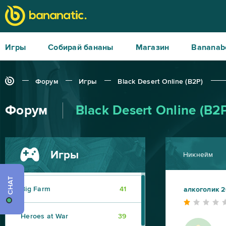
Игры
Собирай бананы
Магазин
Bananab
Форум
Игры
Black Desert Online (B2P)
Форум
Black Desert Online (B2
World of Tanks
217
War Thunder
91
Игры
Никнейм
World of Warships
56
CHAT
Big Farm
41
алкоголик 
Heroes at War
39