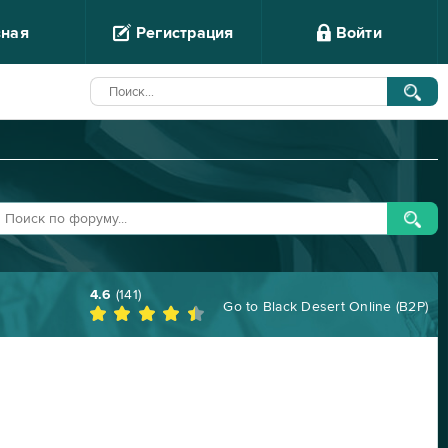
вная
Регистрация
Войти
4.6
(
141
)
Go to
Black Desert Online (B2P)