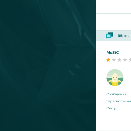
Eternal Edge+ Prologue
4
Fortnite
4
RE:
кто 
Imperia Online
4
MuSiC
Paladins
4
S.K.I.L.L. - Special Force 2
4
Tanki Online
4
Сообщения:
Зарегистриро
Warface
4
Статус:
Forge of Empires
3