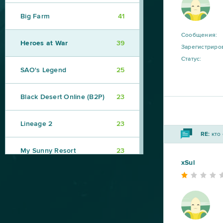
Big Farm
41
Сообщения:
Heroes at War
39
Зарегистриро
Статус:
SAO's Legend
25
Black Desert Online (B2P)
23
Lineage 2
23
RE:
кто 
My Sunny Resort
23
xSul
Star Conflict
16
Aion
14