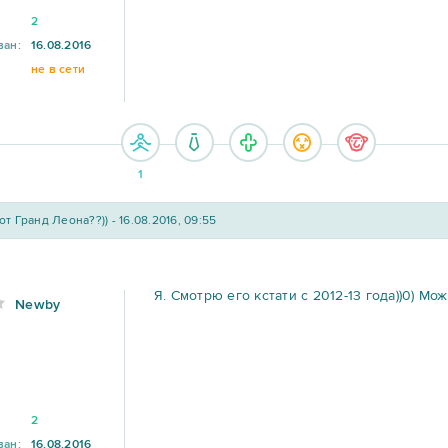
2
ван:
16.08.2016
не в сети
1
от Гранд Леона??)) - 16.08.2016, 09:55
Я. Смотрю его кстати с 2012-13 года))0) Мо
Newby
2
ван:
16.08.2016