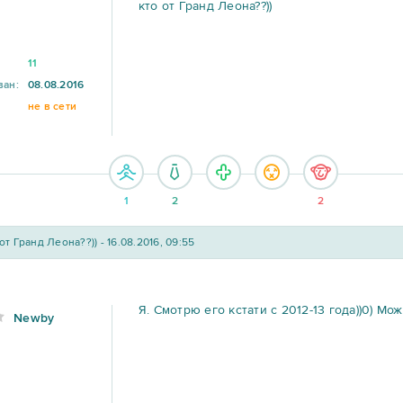
кто от Гранд Леона??))
11
ван:
08.08.2016
не в сети
1
2
2
от Гранд Леона??)) - 16.08.2016, 09:55
Я. Смотрю его кстати с 2012-13 года))0) Мо
Newby