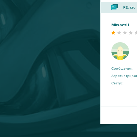
Grand Theft Auto V (B2P)
2
RE:
кто 
Let's Fish / На рыбалку!
2
Mkxacsit
OGame
2
Panzar
2
Phantomers
2
Сообщения:
Зарегистриро
Статус:
RAZDOR
2
Under Control
2
Astellia
1
Booty Calls
1