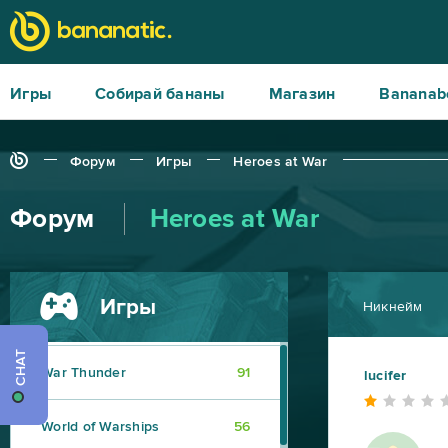
Игры
Собирай бананы
Магазин
Bananab
Форум
Игры
Heroes at War
Форум
Heroes at War
Игры
Никнейм
World of Tanks
217
CHAT
War Thunder
91
lucifer
World of Warships
56