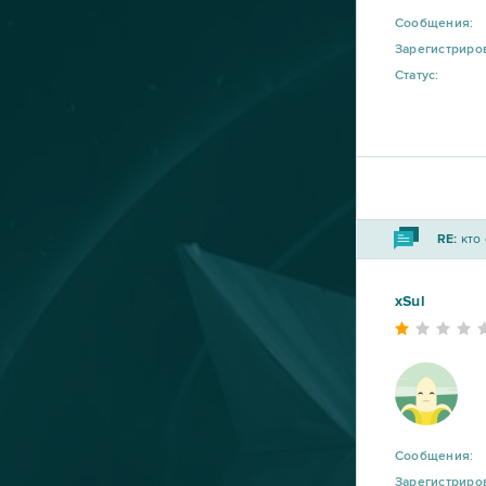
CSGO Prime (B2P)
13
Сообщения:
Зарегистриро
Статус:
Roblox
11
Bleach Online
10
Crossout
10
RE:
кто 
R2 Online
10
xSul
Blade and Soul
9
DOTA 2
9
My Little Farmies
9
Сообщения:
Зарегистриро