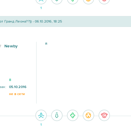
1
от Гранд Леона??)) - 06.10.2016, 18:25
я
Newby
8
ван:
05.10.2016
не в сети
1