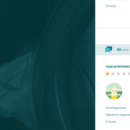
Travian
9
Статус:
Warframe
9
Vikings: War of Clans
8
Point Blank
7
RE:
кто 
Rail Nation
7
сашалипинс
Ikariam
6
Minecraft
6
Сообщения:
Karos: Начало
5
Зарегистриро
Статус:
League of Angels 2
5