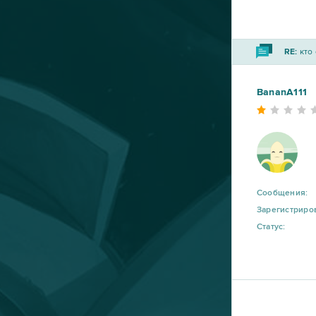
Gardenscapes
3
RE:
кто 
League of Legends
3
BananA111
Unturned
3
Agar io
2
Armored Warfare
2
Сообщения:
Elvenar
2
Зарегистриро
Статус:
Garry's Mod (B2P)
2
GoodGame Empire
2