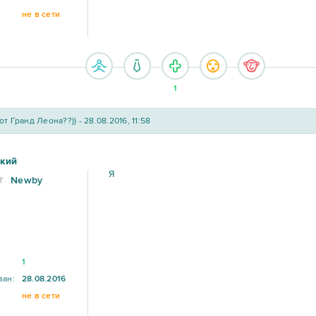
не в сети
1
от Гранд Леона??)) - 28.08.2016, 11:58
кий
Я
Newby
1
ван:
28.08.2016
не в сети