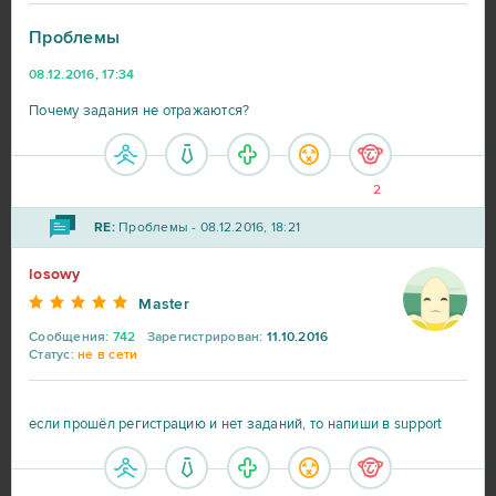
Проблемы
Black Desert Online (B2P)
23
08.12.2016, 17:34
Почему задания не отражаются?
Lineage 2
23
My Sunny Resort
23
2
RE:
Проблемы - 08.12.2016, 18:21
Star Conflict
16
losowy
Aion
14
Master
Сообщения:
742
Зарегистрирован:
11.10.2016
CSGO Prime (B2P)
13
Статус:
не в сети
Roblox
11
если прошёл регистрацию и нет заданий, то напиши в support
Bleach Online
10