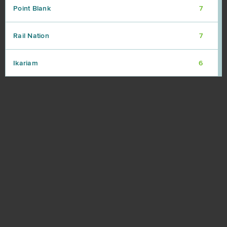
Point Blank
7
Rail Nation
7
Ikariam
6
Minecraft
6
Karos: Начало
5
League of Angels 2
5
Eternal Edge+ Prologue
4
Fortnite
4