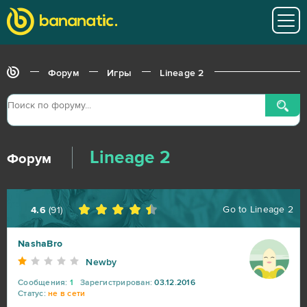
Форум
Игры
Lineage 2
World of Tanks
217
Lineage 2
War Thunder
91
Форум
World of Warships
56
Go to
Lineage 2
4.6
(
91
)
Big Farm
41
NashaBro
Newby
Heroes at War
39
Сообщения:
1
Зарегистрирован:
03.12.2016
Статус:
не в сети
SAO's Legend
25