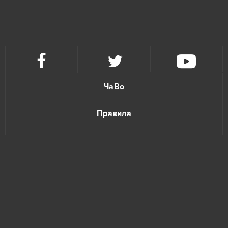
Imperia Online
4
Paladins
4
S.K.I.L.L. - Special Force 2
4
Tanki Online
4
ЧаВо
Warface
4
Правила
Forge of Empires
3
Политика конфиденциальности
Gardenscapes
3
Обратная связь
League of Legends
3
Unturned
3