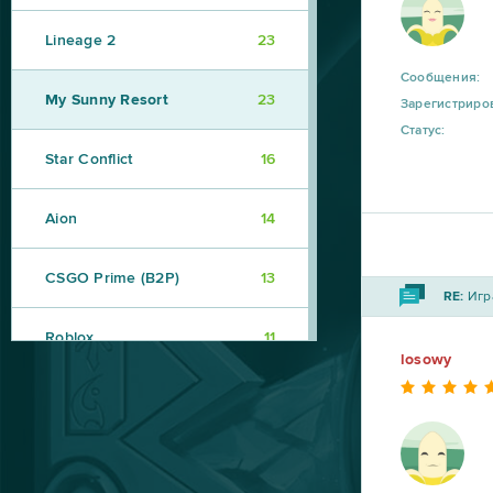
Lineage 2
23
Сообщения:
My Sunny Resort
23
Зарегистриро
Статус:
Star Conflict
16
Aion
14
CSGO Prime (B2P)
13
RE:
Игра
Roblox
11
losowy
Bleach Online
10
Crossout
10