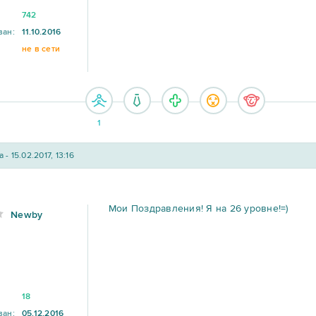
742
ван:
11.10.2016
не в сети
1
 - 15.02.2017, 13:16
Мои Поздравления! Я на 26 уровне!=)
Newby
18
ван:
05.12.2016