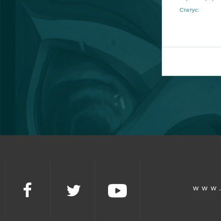
Rail Nation
7
Статус:
Ikariam
6
Minecraft
6
Karos: Начало
5
League of Angels 2
5
Eternal Edge+ Prologue
4
Fortnite
4
www
Imperia Online
4
Paladins
4