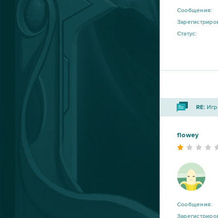
R2 Online
10
Сообщения:
Зарегистриро
Статус:
Blade and Soul
9
DOTA 2
9
My Little Farmies
9
RE:
Игра
Travian
9
flowey
Warframe
9
Vikings: War of Clans
8
Point Blank
7
Сообщения:
Зарегистриро