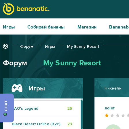
Игры
Собирай бананы
Магазин
Bananab
World of Tanks
217
War Thunder
91
Форум
Игры
My Sunny Resort
Форум
My Sunny Resort
World of Warships
56
Big Farm
41
Игры
Никнейм
Heroes at War
39
CHAT
holof
SAO's Legend
25
Black Desert Online (B2P)
23