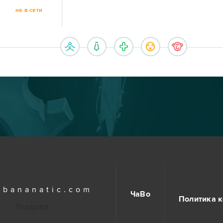
не в сети
.bananatic.com
ЧаВо
Политика 
Trustpilot