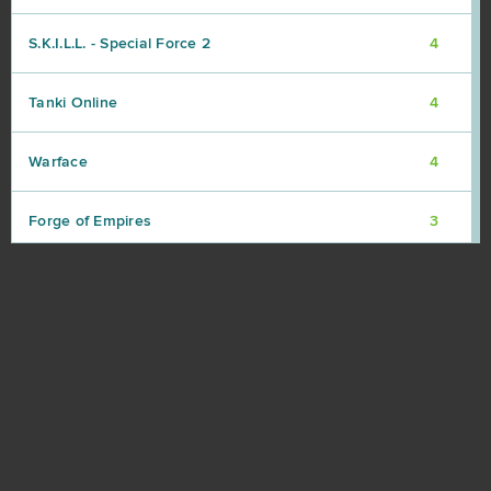
S.K.I.L.L. - Special Force 2
4
Tanki Online
4
Warface
4
Forge of Empires
3
Gardenscapes
3
League of Legends
3
Unturned
3
Agar io
2