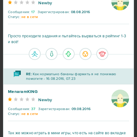
Newby
R2 Online
10
Сообщения:
17
Зарегистрирован:
08.08.2016
Статус:
не в сети
Blade and Soul
9
Просто проходите задания и пытайтесь вырваться в рейтинг 1-3
DOTA 2
9
и всё!
My Little Farmies
9
Travian
9
RE:
Как нормально бананы фармить я не понимаю
помогите - 16.08.2016, 07:23
Warframe
9
MenaramKING
Newby
Vikings: War of Clans
8
Сообщения:
37
Зарегистрирован:
09.08.2016
Статус:
не в сети
Point Blank
7
Так же можно играть в мини игры, что есть на сайте во вкладке