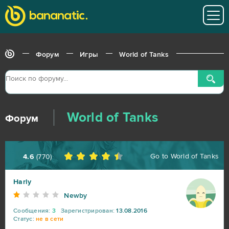
Форум
Игры
World of Tanks
World of Tanks
Форум
Go to
World of Tanks
4.6
(
770
)
Harly
Newby
Сообщения:
3
Зарегистрирован:
13.08.2016
Статус:
не в сети