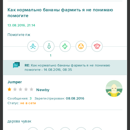
Как нормально бананы фармить я не понимаю
помогите
13.08.2016, 21:14
World of Tanks
217
Помогите пж
War Thunder
91
1
World of Warships
56
RE:
Как нормально бананы фармить я не понимаю
помогите - 14.08.2016, 08:35
Big Farm
41
Jumper
Newby
Heroes at War
39
Сообщения:
3
Зарегистрирован:
08.08.2016
Статус:
не в сети
SAO's Legend
25
дарова чувак
Black Desert Online (B2P)
23