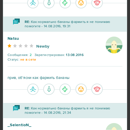
Lineage 2
23
RE:
Как нормально бананы фармить я не понимаю
My Sunny Resort
23
помогите - 14.08.2016, 19:31
Natsu
Star Conflict
16
Newby
Сообщения:
2
Зарегистрирован:
13.08.2016
Aion
14
Статус:
не в сети
CSGO Prime (B2P)
13
прив, об'ясни как фармить бананы
Roblox
11
Bleach Online
10
RE:
Как нормально бананы фармить я не понимаю
помогите - 14.08.2016, 21:34
Crossout
10
_SelentioN_