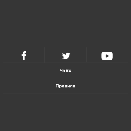
Armored Warfare
2
Elvenar
2
Garry's Mod (B2P)
2
GoodGame Empire
2
ЧаВо
Grand Theft Auto V (B2P)
2
Правила
Let's Fish / На рыбалку!
2
Политика конфиденциальности
OGame
2
Обратная связь
Panzar
2