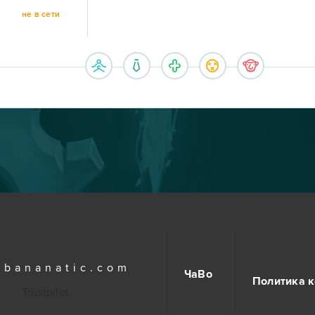
не в сети
.bananatic.com
ЧаВо
Политика 
Trustpilot