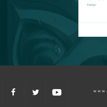
Статус:
Travian
9
Warframe
9
Vikings: War of Clans
8
Point Blank
7
Rail Nation
7
Ikariam
6
Minecraft
6
www
Karos: Начало
5