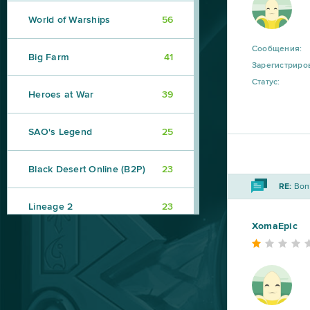
World of Warships
56
Сообщения:
Big Farm
41
Зарегистриро
Статус:
Heroes at War
39
SAO's Legend
25
Black Desert Online (B2P)
23
RE:
Вопр
Lineage 2
23
XomaEpic
My Sunny Resort
23
Star Conflict
16