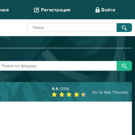
вная
Регистрация
Войти
4.6
(
358
)
Go to
War Thunder