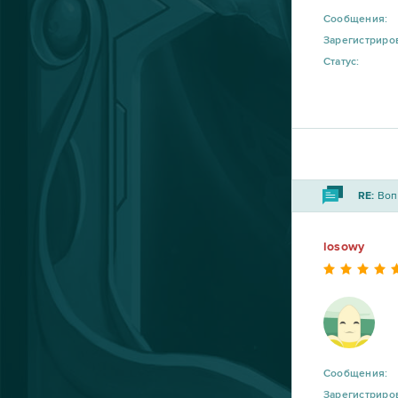
Aion
14
Сообщения:
Зарегистриро
CSGO Prime (B2P)
13
Статус:
Roblox
11
Bleach Online
10
RE:
Вопр
Crossout
10
losowy
R2 Online
10
Blade and Soul
9
DOTA 2
9
Сообщения:
My Little Farmies
9
Зарегистриро