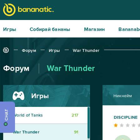
Игры
Собирай бананы
Магазин
Bananab
Форум
Игры
War Thunder
Форум
War Thunder
Игры
Никнейм
CHAT
World of Tanks
217
DISCIPLINE
War Thunder
91