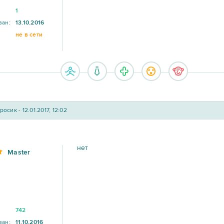
1
ван:
13.10.2016
не в сети
осик - 12.01.2017, 12:02
нет
Master
742
ван:
11.10.2016