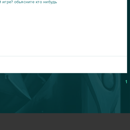
 игре? обьясните кто нибудь
1