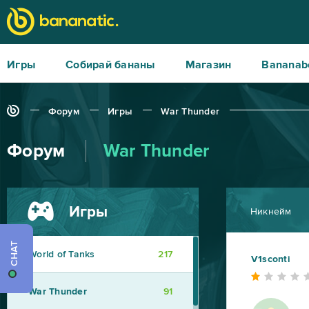
Игры
Собирай бананы
Магазин
Bananab
Форум
Игры
War Thunder
Форум
War Thunder
Игры
Никнейм
CHAT
World of Tanks
217
V1sconti
War Thunder
91