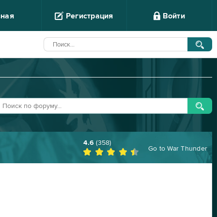
вная
Регистрация
Войти
4.6
(
358
)
Go to
War Thunder