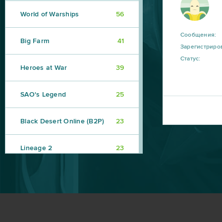
World of Warships
56
Сообщения:
Big Farm
41
Зарегистриро
Статус:
Heroes at War
39
SAO's Legend
25
Black Desert Online (B2P)
23
Lineage 2
23
My Sunny Resort
23
Star Conflict
16