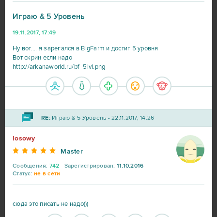
Играю & 5 Уровень
World of Warships
56
19.11.2017, 17:49
Big Farm
41
Ну вот.... я зарегался в BigFarm и достиг 5 уровня
Вот скрин если надо
http://arkanaworld.ru/bf_5lvl.png
Heroes at War
39
SAO's Legend
25
RE:
Играю & 5 Уровень - 22.11.2017, 14:26
Black Desert Online (B2P)
23
losowy
Master
Lineage 2
23
Сообщения:
742
Зарегистрирован:
11.10.2016
Статус:
не в сети
My Sunny Resort
23
сюда это писать не надо)))
Star Conflict
16