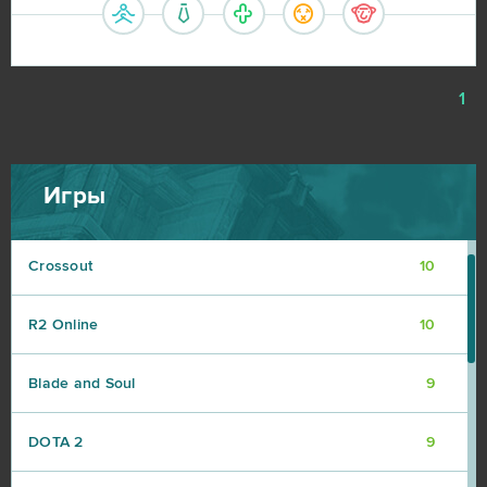
Aion
14
CSGO Prime (B2P)
13
1
Roblox
11
Игры
Bleach Online
10
Crossout
10
R2 Online
10
Blade and Soul
9
DOTA 2
9