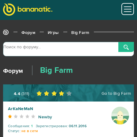
Форум
Игры
Big Farm
Big Farm
Форум
Go to
Big Farm
4.4
(
311
)
ArKaNeMaN
Newby
World of Tanks
217
Сообщения:
1
Зарегистрирован:
06.11.2016
Статус:
не в сети
War Thunder
91