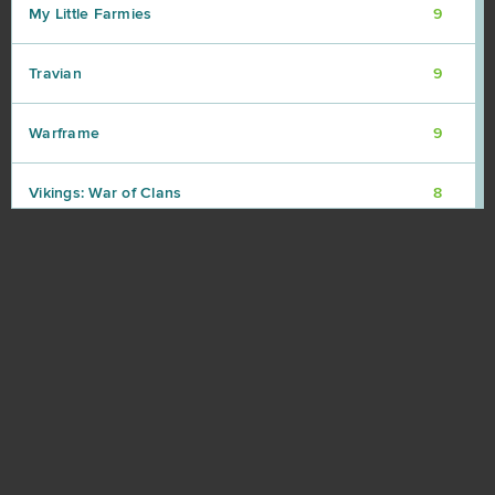
My Little Farmies
9
Travian
9
Warframe
9
Vikings: War of Clans
8
Point Blank
7
Rail Nation
7
Ikariam
6
Minecraft
6
Karos: Начало
5