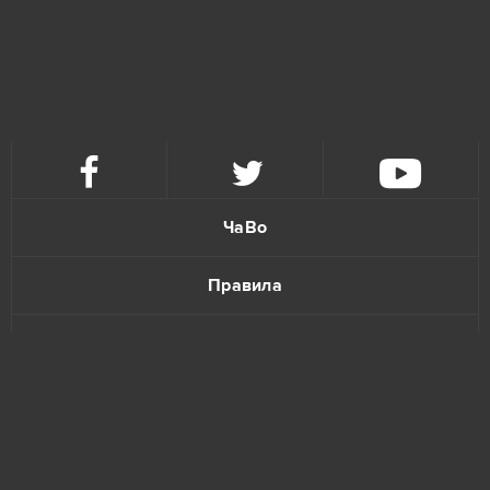
League of Angels 2
5
Eternal Edge+ Prologue
4
Fortnite
4
ЧаВо
Imperia Online
4
Правила
Paladins
4
Политика конфиденциальности
S.K.I.L.L. - Special Force 2
4
Обратная связь
Tanki Online
4
Warface
4