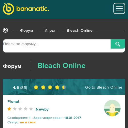
Big Farm
41
Heroes at War
39
Форум
Игры
Bleach Online
SAO's Legend
25
Black Desert Online (B2P)
23
Bleach Online
Форум
Lineage 2
23
My Sunny Resort
23
Go to
Bleach Online
4.6
(
85
)
Star Conflict
16
Flonat
Newby
Aion
14
Сообщения:
1
Зарегистрирован:
18.01.2017
Статус:
не в сети