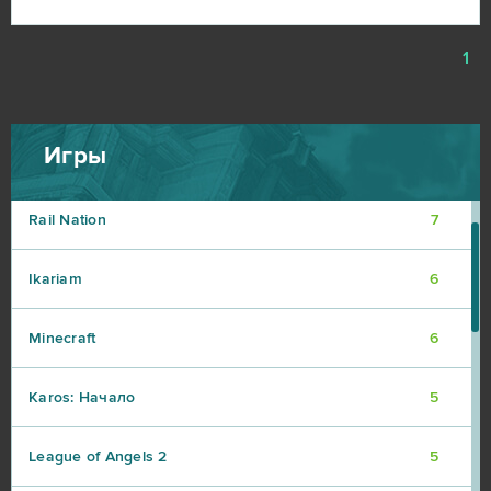
Warframe
9
1
Vikings: War of Clans
8
Игры
Point Blank
7
Rail Nation
7
Ikariam
6
Minecraft
6
Karos: Начало
5
League of Angels 2
5