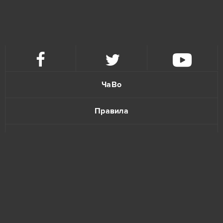
Gardenscapes
3
League of Legends
3
Unturned
3
ЧаВо
Agar io
2
Правила
Armored Warfare
2
Политика конфиденциальности
Elvenar
2
Обратная связь
Garry's Mod (B2P)
2
GoodGame Empire
2
Grand Theft Auto V (B2P)
2