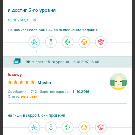
CSGO Prime (B2P)
13
я достиг 5-го уровня
Roblox
11
18.01.2017, 15:36
Не начисляются бананы за выполнение задания
Bleach Online
10
Crossout
10
1
RE:
я достиг 5-го уровня - 18.01.2017, 16:06
R2 Online
10
losowy
Blade and Soul
9
Master
Сообщения:
742
Зарегистрирован:
11.10.2016
Статус:
не в сети
DOTA 2
9
My Little Farmies
9
напиши в support, они проверят
Travian
9