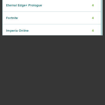
Eternal Edge+ Prologue
4
Fortnite
4
Imperia Online
4
Paladins
4
S.K.I.L.L. - Special Force 2
4
Tanki Online
4
Warface
4
Forge of Empires
3