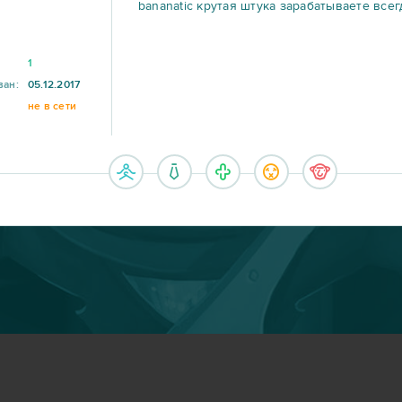
bananatic крутая штука зарабатываете все
1
ван:
05.12.2017
не в сети