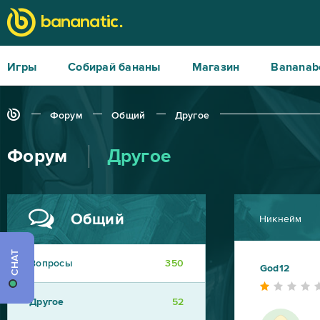
Игры
Собирай бананы
Магазин
Bananab
Форум
Общий
Другое
Форум
Другое
Общий
Никнейм
CHAT
Вопросы
350
God12
Другое
52