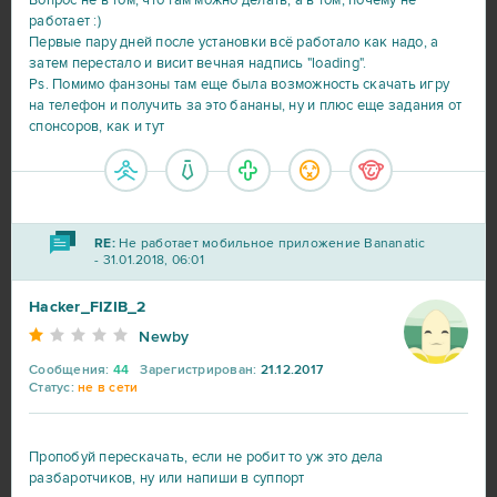
Вопрос не в том, что там можно делать, а в том, почему не
работает :)
Первые пару дней после установки всё работало как надо, а
затем перестало и висит вечная надпись "loading".
Ps. Помимо фанзоны там еще была возможность скачать игру
на телефон и получить за это бананы, ну и плюс еще задания от
спонсоров, как и тут
RE:
Не работает мобильное приложение Bananatic
- 31.01.2018, 06:01
Hacker_FIZIB_2
Newby
Сообщения:
44
Зарегистрирован:
21.12.2017
Статус:
не в сети
Пропобуй перескачать, если не робит то уж это дела
разбаротчиков, ну или напиши в суппорт