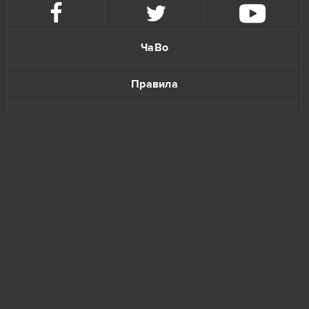
ЧаВо
Правила
Политика конфиденциальности
Обратная связь
www.bananatic.com
Trustpilot
© Copyright 2015