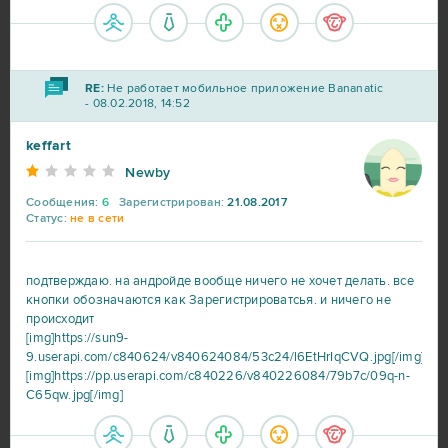
RE:
Не работает мобильное приложение Bananatic
- 08.02.2018, 14:52
keffart
Newby
Сообщения:
6
Зарегистрирован:
21.08.2017
Статус:
не в сети
подтверждаю. на андройде вообще ничего не хочет делать. все
кнопки обозначаются как Зарегистрироватсья. и ничего не
происходит
[img]https://sun9-
9.userapi.com/c840624/v840624084/53c24/l6EtHrIqCVQ.jpg[/img]
[img]https://pp.userapi.com/c840226/v840226084/79b7c/09q-n-
C65qw.jpg[/img]