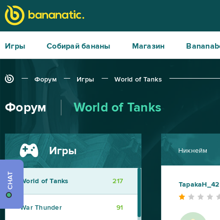
Игры
Собирай бананы
Магазин
Bananab
Форум
Игры
World of Tanks
Форум
World of Tanks
Игры
Никнейм
CHAT
World of Tanks
217
TapakaH_42
War Thunder
91