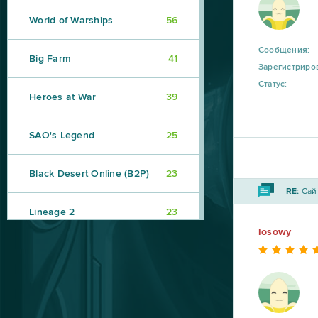
World of Warships
56
Сообщения:
Big Farm
41
Зарегистриро
Статус:
Heroes at War
39
SAO's Legend
25
Black Desert Online (B2P)
23
RE:
Caйт
Lineage 2
23
losowy
My Sunny Resort
23
Star Conflict
16