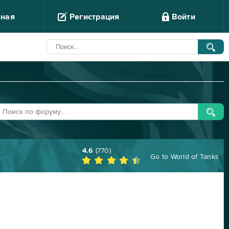
вная
Регистрация
Войти
4.6
(
770
)
Go to
World of Tanks