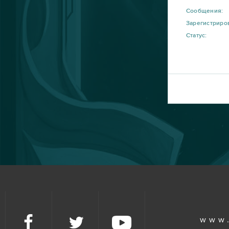
Aion
14
Сообщения:
Зарегистриро
CSGO Prime (B2P)
13
Статус:
Roblox
11
Bleach Online
10
Crossout
10
R2 Online
10
Blade and Soul
9
DOTA 2
9
www
My Little Farmies
9