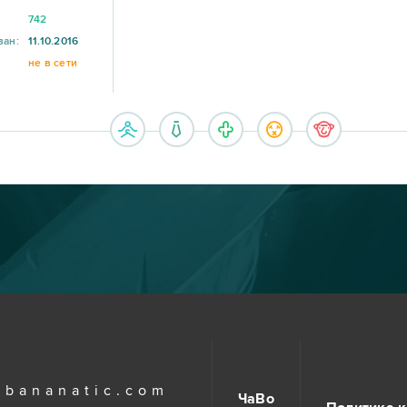
742
ван:
11.10.2016
не в сети
.bananatic.com
ЧаВо