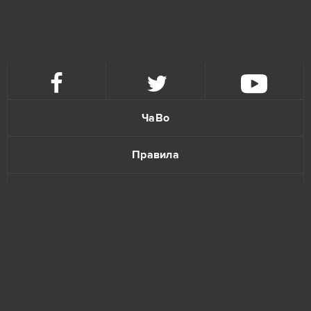
Panzar
2
Phantomers
2
RAZDOR
2
ЧаВо
Under Control
2
Правила
Astellia
1
Политика конфиденциальности
Booty Calls
1
Обратная связь
Booty Farm
1
Brawl Stars
1