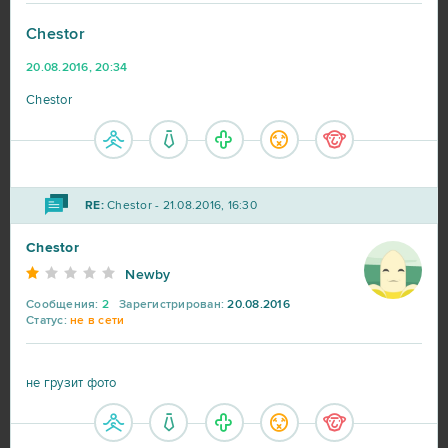
Point Blank
7
Chestor
Rail Nation
7
20.08.2016, 20:34
Chestor
Ikariam
6
Minecraft
6
RE:
Chestor - 21.08.2016, 16:30
Karos: Начало
5
Chestor
Newby
League of Angels 2
5
Сообщения:
2
Зарегистрирован:
20.08.2016
Статус:
не в сети
Eternal Edge+ Prologue
4
не грузит фото
Fortnite
4
Imperia Online
4