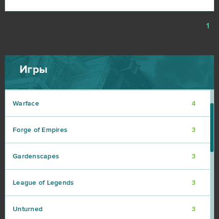
Paladins
4
1
S.K.I.L.L. - Special Force 2
4
Игры
Tanki Online
4
Warface
4
Forge of Empires
3
Gardenscapes
3
League of Legends
3
Unturned
3