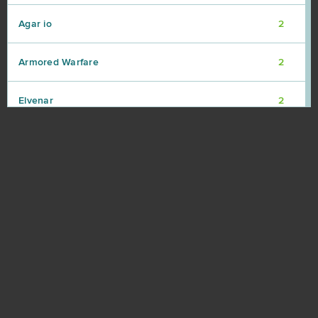
Agar io
2
Armored Warfare
2
Elvenar
2
Garry's Mod (B2P)
2
GoodGame Empire
2
Grand Theft Auto V (B2P)
2
Let's Fish / На рыбалку!
2
OGame
2