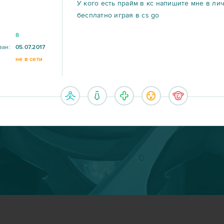
У кого есть прайм в кс напишите мне в ли
бесплатно играя в cs go
8
ван:
05.07.2017
не в сети