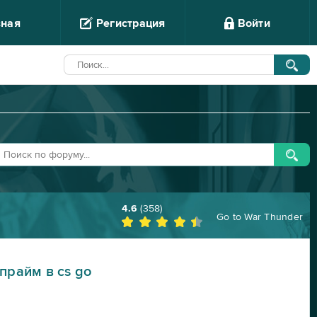
вная
Регистрация
Войти
4.6
(
358
)
Go to
War Thunder
прайм в cs go