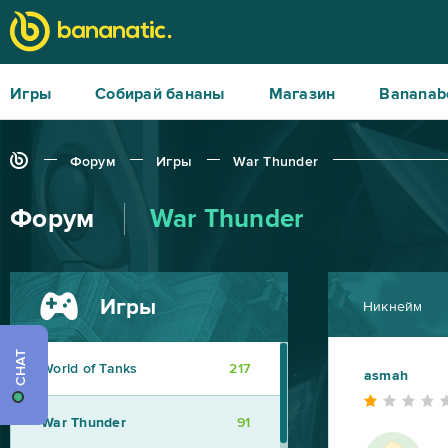
Игры
Собирай бананы
Магазин
Bananab
Форум
Игры
War Thunder
Форум
War Thunder
Игры
Никнейм
CHAT
World of Tanks
217
asmah
War Thunder
91