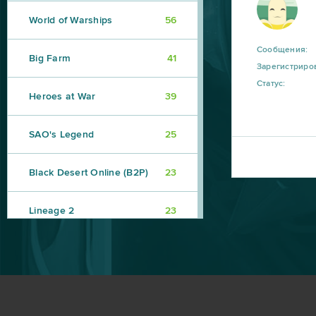
World of Warships
56
Сообщения:
Big Farm
41
Зарегистриро
Статус:
Heroes at War
39
SAO's Legend
25
Black Desert Online (B2P)
23
Lineage 2
23
My Sunny Resort
23
Star Conflict
16