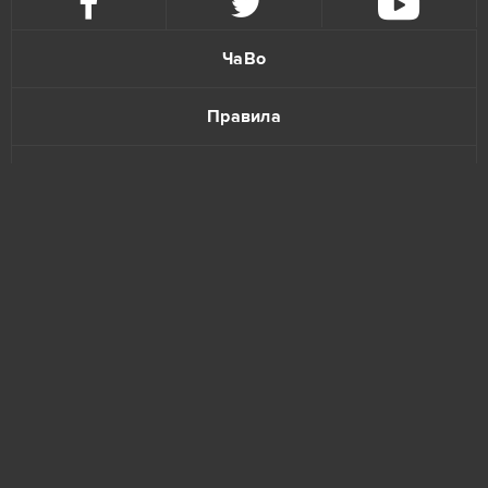
ЧаВо
Правила
Политика конфиденциальности
Обратная связь
www.bananatic.com
Trustpilot
© Copyright 2015