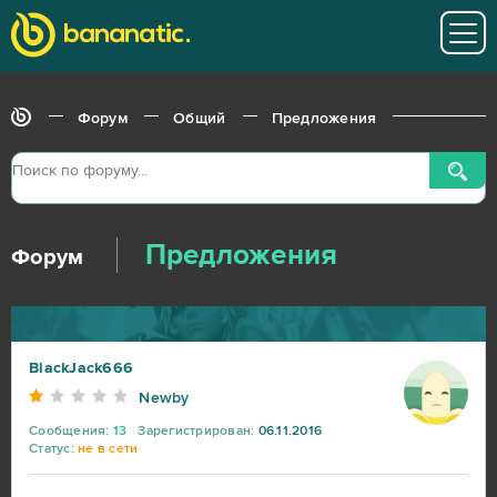
Форум
Общий
Предложения
Предложения
Форум
BlackJack666
Newby
Сообщения:
13
Зарегистрирован:
06.11.2016
Статус:
не в сети