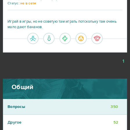
Статус:
не в сети
Играй в игры, но не советую там играть потскольку там очень
мало дают бананов.
1
Общий
Вопросы
350
Другое
52