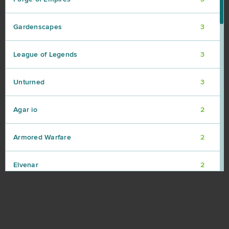
Gardenscapes
3
League of Legends
3
Unturned
3
Agar io
2
Armored Warfare
2
Elvenar
2
Garry's Mod (B2P)
2
GoodGame Empire
2