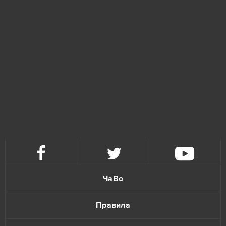
Grand Theft Auto V (B2P)
2
Let's Fish / На рыбалку!
2
OGame
2
Panzar
2
Phantomers
2
RAZDOR
2
ЧаВо
Under Control
2
Правила
Astellia
1