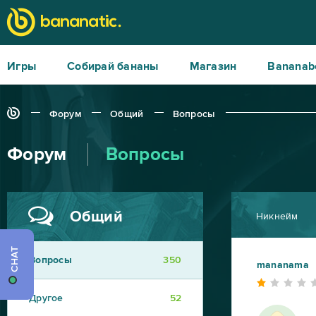
Игры
Собирай бананы
Магазин
Bananab
Форум
Общий
Вопросы
Форум
Вопросы
Общий
Никнейм
CHAT
Вопросы
350
mananama
Другое
52