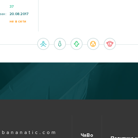
37
ван:
20.08.2017
не в сети
.bananatic.com
ЧаВо