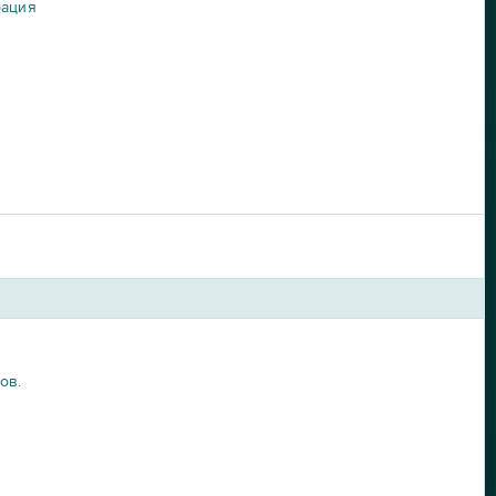
рация
ов.