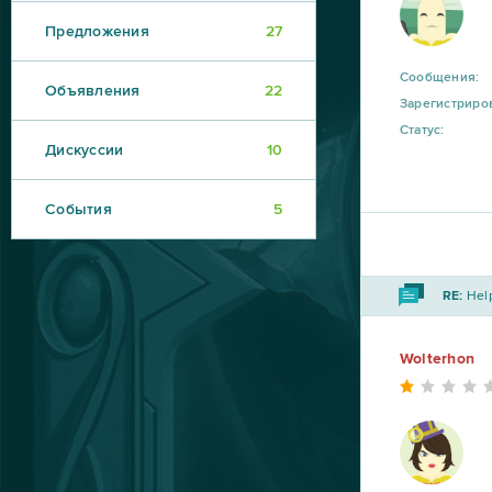
Предложения
27
Сообщения:
Объявления
22
Зарегистриро
Статус:
Дискуссии
10
События
5
RE:
Help
Wolterhon