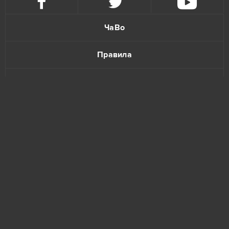
ЧаВо
Правила
Политика конфиденциальности
Обратная связь
www.bananatic.com
Trustpilot
© Copyright 2015