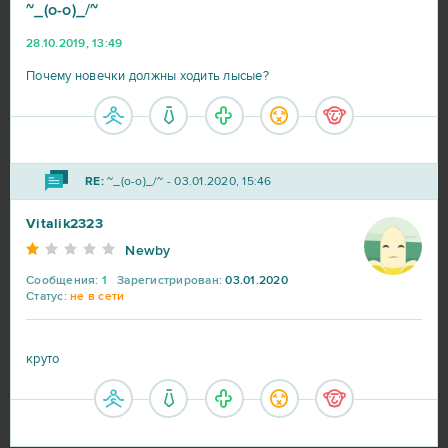
~_(o-o)_/~
28.10.2019, 13:49
Почему новечки должны ходить лысые?
RE:
~_(o-o)_/~ - 03.01.2020, 15:46
Vitalik2323
Newby
Сообщения:
1
Зарегистрирован:
03.01.2020
Статус:
не в сети
круто