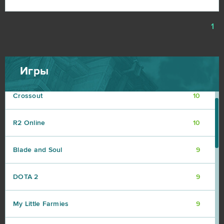
CSGO Prime (B2P)
13
1
Roblox
11
Игры
Bleach Online
10
Crossout
10
R2 Online
10
Blade and Soul
9
DOTA 2
9
My Little Farmies
9