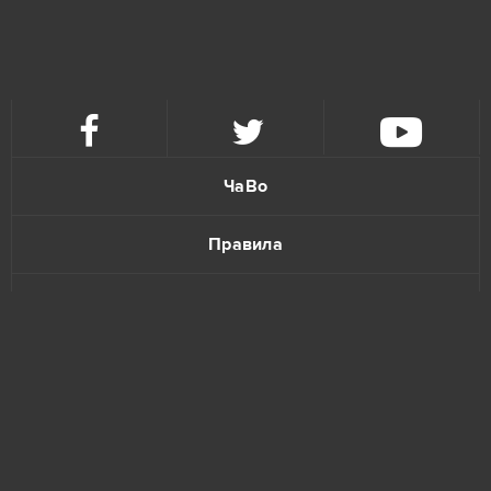
Eternal Edge+ Prologue
4
Fortnite
4
Imperia Online
4
ЧаВо
Paladins
4
Правила
S.K.I.L.L. - Special Force 2
4
Политика конфиденциальности
Tanki Online
4
Обратная связь
Warface
4
Forge of Empires
3