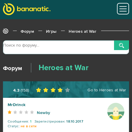
Форум
Игры
Heroes at War
Heroes at War
Форум
Go to
Heroes at War
4.3
(
158
)
World of Tanks
217
MrDrinck
Newby
War Thunder
91
Сообщения:
1
Зарегистрирован:
18.10.2017
Статус:
не в сети
World of Warships
56