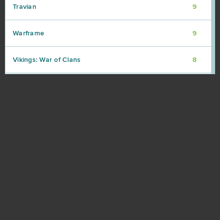
Travian
9
Warframe
9
Vikings: War of Clans
8
Point Blank
7
Rail Nation
7
Ikariam
6
Minecraft
6
Karos: Начало
5
League of Angels 2
5