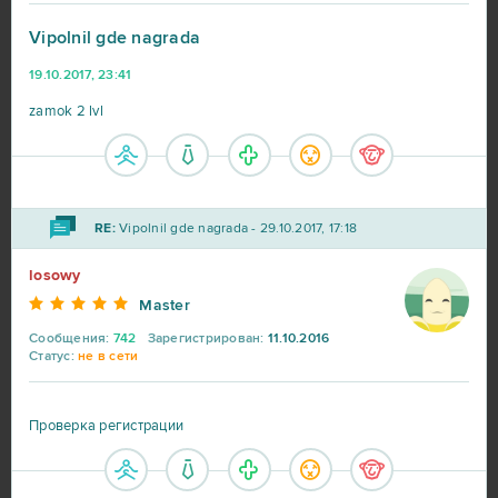
Vipolnil gde nagrada
Big Farm
41
19.10.2017, 23:41
Heroes at War
39
zamok 2 lvl
SAO's Legend
25
RE:
Vipolnil gde nagrada - 29.10.2017, 17:18
Black Desert Online (B2P)
23
losowy
Lineage 2
23
Master
Сообщения:
742
Зарегистрирован:
11.10.2016
My Sunny Resort
23
Статус:
не в сети
Star Conflict
16
Проверка регистрации
Aion
14