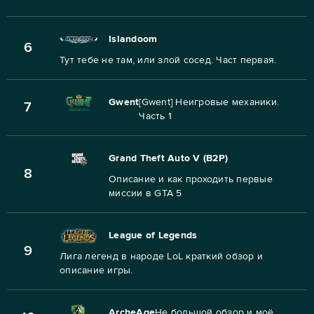
Islandoom
6
Тут тебе не там, или злой сосед. Част первая.
Gwent
[Gwent] Неигровые механики.
7
Часть 1
Grand Theft Auto V (B2P)
8
Описание и как проходить первые
миссии в GTA 5
League of Legends
9
Лига легенд в народе LoL краткий обзор и
описание игры.
ArcheAge
Не большой обзор и моё