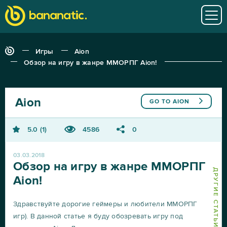
Игры
Aion
Обзор на игру в жанре ММОРПГ Aion!
Aion
GO TO
AION
5.0
1
4586
0
03.03.2018
Обзор на игру в жанре ММОРПГ
ДРУГИЕ СТАТЬИ О AION
Aion!
Здравствуйте дорогие геймеры и любители ММОРПГ
игр). В данной статье я буду обозревать игру под