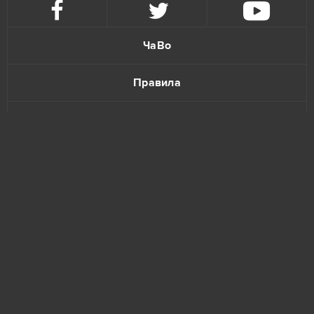
ЧаВо
Правила
Политика конфиденциальности
Обратная связь
www.bananatic.com
Trustpilot
© Copyright 2015