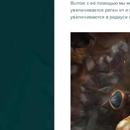
Burrow с её помощью мы м
увеличивается реген хп и 
увеличиваются в радиусе п