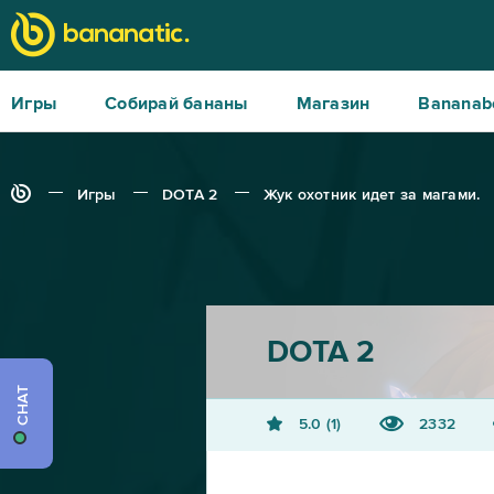
Игры
Собирай бананы
Магазин
Bananab
Игры
DOTA 2
Жук охотник идет за магами.
DOTA 2
CHAT
5.0
1
2332