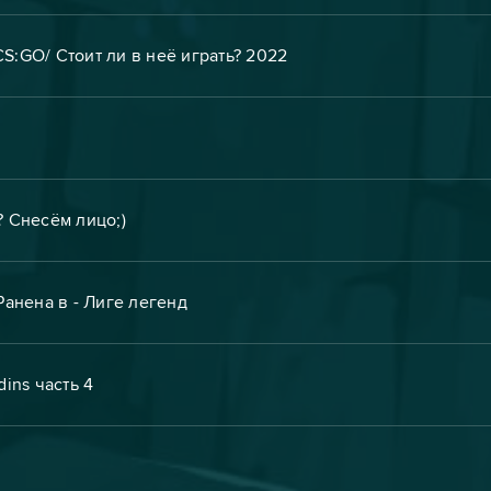
S:GO/ Стоит ли в неё играть? 2022
Снесём лицо;)
Ранена в - Лиге легенд
ins часть 4