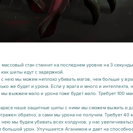
ш массовый стан станнит на последнем уровне на 3 секунды
к как шипы идут с задержкой.
 с нею мы можем неплохо убивать магов, чем больше у вр
лько же будет и урона. Если у врага и много и интеллекта
 мы выжжем мало и урона тоже будет мало. Требует 100 м
arapace наше защитные шипы с ними мы сможем выжить и д
тражен обратно, а сами мы урона не получим. Требует 40 
с нею мы будем убивать всех колдунов, у нас увеличиватьс
 большой урон. Улучшается Аганимом и дает на способнос