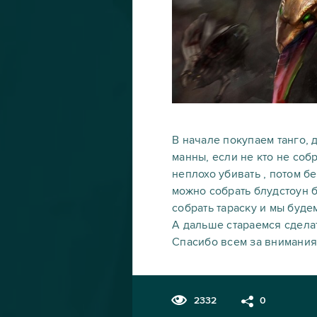
В начале покупаем танго, 
манны, если не кто не соб
неплохо убивать , потом 
можно собрать блудстоун б
собрать тараску и мы буде
А дальше стараемся сдела
Спасибо всем за внимания.
2332
0