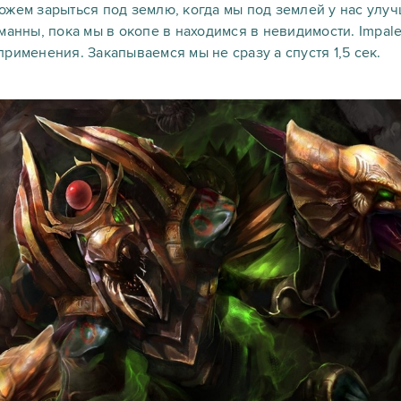
ожем зарыться под землю, когда мы под землей у нас улуч
манны, пока мы в окопе в находимся в невидимости. Impale
рименения. Закапываемся мы не сразу а спустя 1,5 сек.