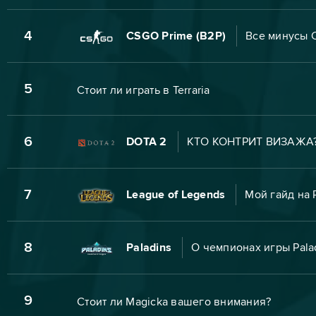
4
CSGO Prime (B2P)
Все минусы C
5
Стоит ли играть в Terraria
6
DOTA 2
КТО КОНТРИТ ВИЗАЖА? 
7
League of Legends
Мой гайд на 
8
Paladins
О чемпионах игры Palad
9
Стоит ли Magicka вашего внимания?