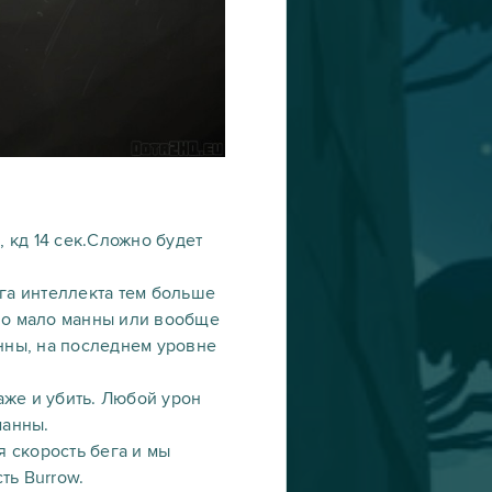
, кд 14 сек.Сложно будет
ага интеллекта тем больше
, но мало манны или вообще
анны, на последнем уровне
аже и убить. Любой урон
манны.
я скорость бега и мы
ть Burrow.