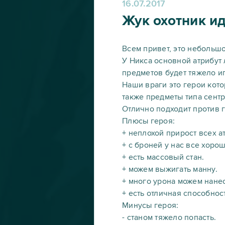
16.07.2017
Жук охотник ид
Всем привет, это небольшо
У Никса основной атрибут 
предметов будет тяжело иг
Наши враги это герои кото
также предметы типа сентр
Отлично подходит против 
Плюсы героя:
+ неплохой прирост всех а
+ с броней у нас все хорош
+ есть массовый стан.
+ можем выжигать манну.
+ много урона можем нанес
+ есть отличная способнос
Минусы героя:
- станом тяжело попасть.