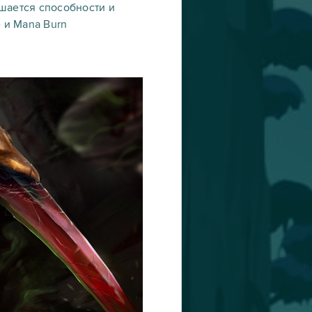
шается способности и
 и Mana Burn