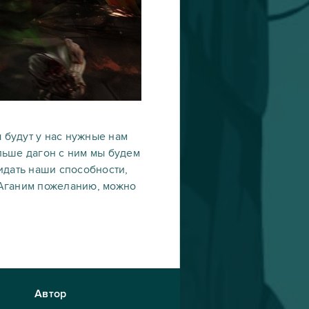
 будут у нас нужные нам
альше дагон с ним мы будем
идать наши способности,
. Аганим пожеланию, можно
Автор