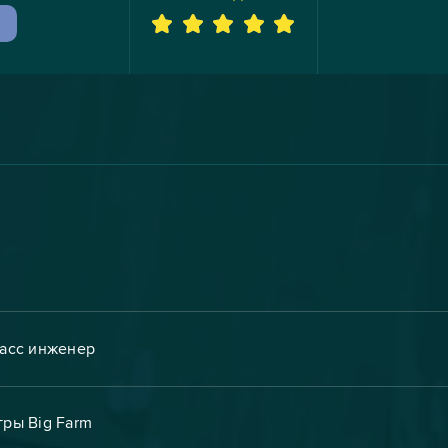
ласс инженер
гры Big Farm