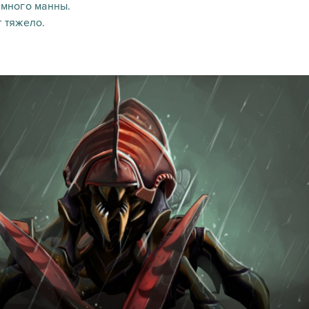
 много манны.
т тяжело.