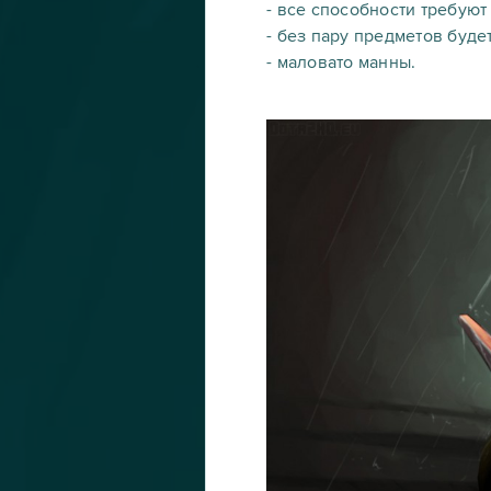
- все способности требуют
- без пару предметов буде
- маловато манны.