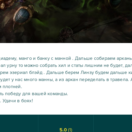
диадему, манго и банку с манной . Дальше собираем арканы
рал урну то можно собрать хил и статы лишним не будет, д
берем эзериал блэйд . Дальше берем Линзу будем дальше к
удет у нас много манны, а из аркан переделать в травела
м плотней.
ть победу для вашей команды.
 Удачи в боях!
5.0
(
1
)