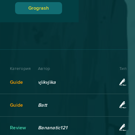
Grogrash
Категория
Автор
Тип
Guide
vjikvjika
Guide
Batt
Review
Bananatic121