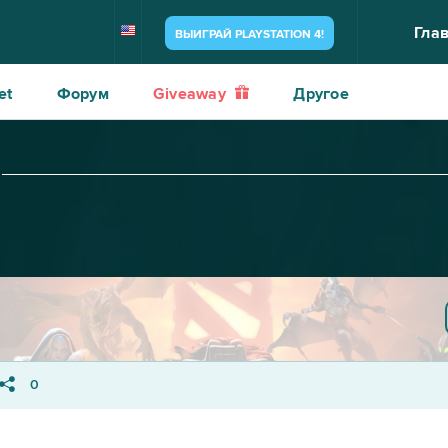
Гла
ВЫИГРАЙ PLAYSTATION 4!
et
Форум
Giveaway
Другое
0