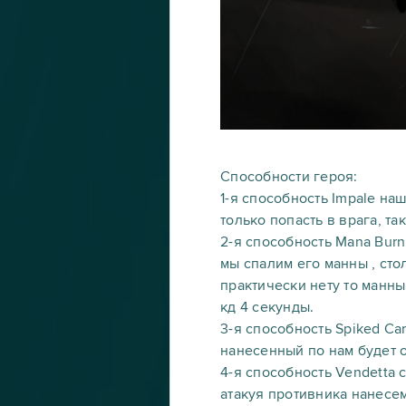
Способности героя:
1-я способность Impale на
только попасть в врага, та
2-я способность Mana Burn
мы спалим его манны , сто
практически нету то манны
кд 4 секунды.
3-я способность Spiked C
нанесенный по нам будет о
4-я способность Vendetta 
атакуя противника нанесем