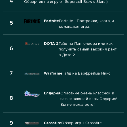
4
Обзорчик на игру от Supercell Brawls Stars:)
Fortnite
Fortnite - Постройки, карта, и
5
командная игра.
DOTA 2
Гайд на Панголиера или как
6
получить самый высокий ранг
в Доте 2
7
Warframe
Гайд на Варфрейма Никс
Елдария
Описание очень классной и
8
затягивающей игры Элдария!
Вы не пожалеете!
9
Crossfire
Обзор игры Crossfire