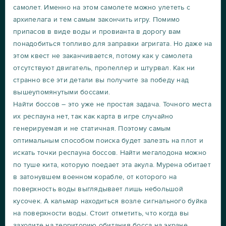
самолет. Именно на этом самолете можно улететь с
архипелага и тем самым закончить игру. Помимо
припасов в виде воды и провианта в дорогу вам
понадобиться топливо для заправки агригата. Но даже на
этом квест не заканчивается, потому как у самолета
отсутствуют двигатель, пропеллер и штурвал. Как ни
странно все эти детали вы получите за победу над
вышеупомянутыми боссами.
Найти боссов – это уже не простая задача. Точного места
их респауна нет, так как карта в игре случайно
генерируемая и не статичная. Поэтому самым
оптимальным способом поиска будет залезть на плот и
искать точки респауна боссов. Найти мегалодона можно
по туше кита, которую поедает эта акула. Мурена обитает
в затонувшем военном корабле, от которого на
поверхность воды выглядывает лишь небольшой
кусочек. А кальмар находиться возле сигнального буйка
на поверхности воды. Стоит отметить, что когда вы
заходите на территорию обитания босса на экране