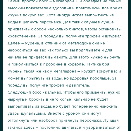
Самый простой босс – мегалодон. Он обладает не самым
высоким показателем здоровья и практически все время
кружит вокруг вас. Хотя иногда может выпрыгнуть из
воды и цапнуть персонажа. Для таких случаев лучше
прихватить с собой несколько бинтов, чтобы остановить
кровотечение. За победу вы получите трофей и штурвал.
Далее – мурена, в отличии от мегалодона она не
наброситься на вас как только вы подплывете и для
начала ее придется выманить. Для этого нужно нырнуть
и приблизиться к пробоине в корабле. Тактика боя
мурены такая же как у мегаладона – кружит вокруг вас и
может выпрыгнуть из воды, но здоровья побольше. За
победу вы получите трофей и двигатель.
Следующий босс - кальмар. Чтобы его приманить, нужно
нырнуть и бросить в него копье. Кальмар не будет
выпрыгивать из воды, но будет попеременно наносить
удары щупальцами. Вместе с уроном они могут
оттолкнуть или наоборот притянуть персонажа. Лучшая
тактика здесь – постоянно двигаться и уворачиваться от