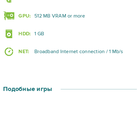
GPU:
512 MB VRAM or more
HDD:
1 GB
NET:
Broadband Internet connection / 1 Mb/s
Подобные игры