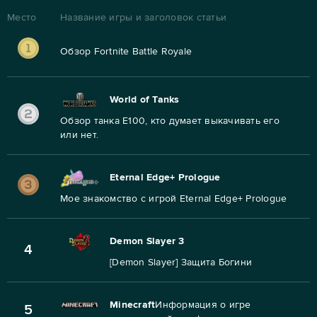
Место
Название игры и заголовок статьи
Обзор Fortnite Battle Royale
World of Tanks
Обзор танка E100, кто думает выкачивать его
или нет.
Eternal Edge+ Prologue
Мое знакомство с игрой Eternal Edge+ Prologue
Demon Slayer 3
4
[Demon Slayer] Защита Богини
Minecraft
Информация о игре
5