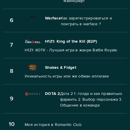
майнкрафт
Warface
Как зарегестрироваться и
6
поиграть в warface ?
H1Z1: King of the Kill (B2P)
7
H1Z1: KOTK - Лучшая игра в жанре Battle Royale.
Shakes & Fidget
8
Уникальность игры или же обман иллюзии
DOTA 2
Дота 2 1. голда и как правильно
9
фармить 2. Выбор персонажа 3.
Общение в команде
10
Моя история в Romantic Club