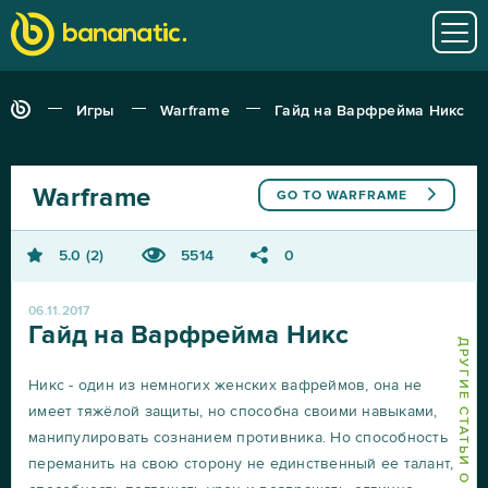
Игры
Warframe
Гайд на Варфрейма Никс
Warframe
GO TO
WARFRAME
5.0
2
5514
0
06.11.2017
Гайд на Варфрейма Никс
ДРУГИЕ СТАТЬИ О WARFRAME
Никс - один из немногих женских вафреймов, она не
имеет тяжёлой защиты, но способна своими навыками,
манипулировать сознанием противника. Но способность
переманить на свою сторону не единственный ее талант,