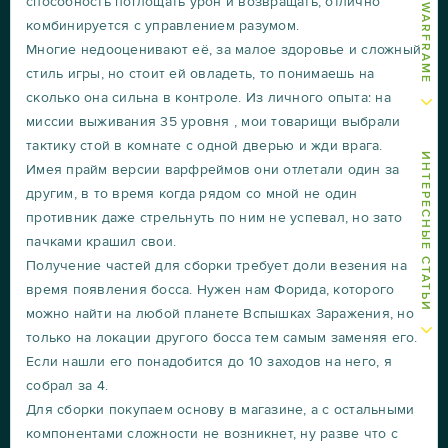
способность поглощать урон и возвращать, отлично
комбинируется с управлением разумом.
Многие недооценивают её, за малое здоровье и сложный
стиль игры, но стоит ей овладеть, то понимаешь на
сколько она сильна в контроле. Из личного опыта: на
миссии выживания 35 уровня , мои товарищи выбрали
тактику стой в комнате с одной дверью и жди врага.
ИНТЕРЕСНЫЕ СТАТЬИ
Имея прайм версии варфреймов они отлетали один за
другим, в то время когда рядом со мной не один
противник даже стрельнуть по ним не успевал, но зато
пачками крашил свои.
Получение частей для сборки требует доли везения на
время появления босса. Нужен нам Форида, которого
можно найти на любой планете Вспышках Заражения, но
только на локации другого босса тем самым заменяя его.
Если нашли его понадобится до 10 заходов на него, я
собрал за 4.
Для сборки покупаем основу в магазине, а с остальными
компонентами сложности не возникнет, ну разве что с