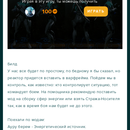
Играя в эту игру, ты можешь получить
100
ИГРАТЬ
Билд
У нас все будет по простому, по бедному я бы сказал, но
реактор придется вставить в варфрейма. Пойдем мы в
контроль, как известно: кто контролирует ситуацию, тот
командует боем. На помощника рекомендую поставить
мод на сборку сфер энергии или взять Стража-Носителя
так, как в время боя нам будет не до этого.
Поехали по модам:
Ауру берем - Энергетический источник.