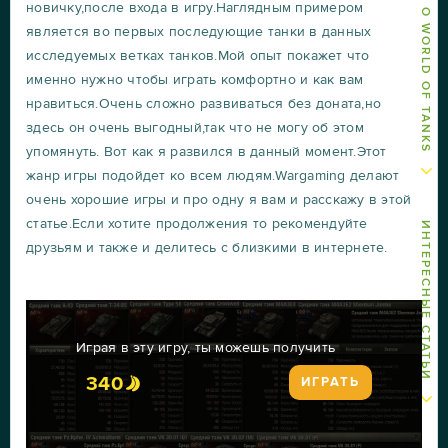
ДРУГИЕ СТАТЬИ О WORLD OF TANKS
новичку,после входа в игру.Наглядным примером
является во первых последующие танки в данных
исследуемых ветках танков.Мой опыт покажет что
именно нужно чтобы играть комфортно и как вам
нравиться.Очень сложно развиваться без доната,но
здесь он очень выгодный,так что не могу об этом
упомянуть. Вот как я развился в данный момент.Этот
жанр игры подойдет ко всем людям.Wargaming делают
очень хорошие игры и про одну я вам и расскажу в этой
статье.Если хотите продолжения то рекомендуйте
ИНТЕРЕСНЫЕ СТАТЬИ
друзьям и также и делитесь с близкими в интернете.
Играя в эту игру, ты можешь получить
340
ИГРАТЬ