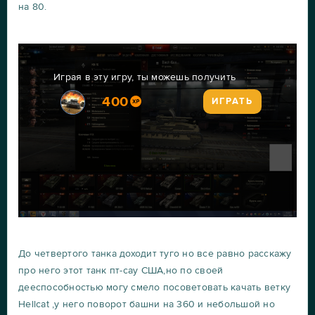
на 80.
Играя в эту игру, ты можешь получить
400
ИГРАТЬ
До четвертого танка доходит туго но все равно расскажу
про него этот танк пт-сау США,но по своей
дееспособностью могу смело посоветовать качать ветку
Hellcat ,у него поворот башни на 360 и небольшой но