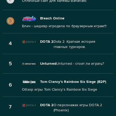
Отличный сайт для халявы Bananatic
Bleach Online
Блич - шедевр игродела по браузерным играм!!!
DOTA 2
Dota 2. Краткая история
4
главных турниров.
5
Unturned
Unturned - стоит ли играть?
Tom Clancy's Rainbow Six Siege (B2P)
6
Обзор игры Tom Clancy's Rainbow Six Siege
DOTA 2
О персонажах игры DOTA 2
7
(Phoenix)