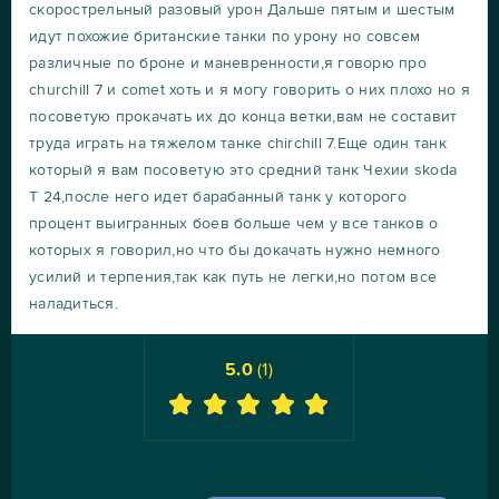
скорострельный разовый урон Дальше пятым и шестым
идут похожие британские танки по урону но совсем
различные по броне и маневренности,я говорю про
churchill 7 и comet хоть и я могу говорить о них плохо но я
посоветую прокачать их до конца ветки,вам не составит
труда играть на тяжелом танке chirchill 7.Еще один танк
который я вам посоветую это средний танк Чехии skoda
T 24,после него идет барабанный танк у которого
процент выигранных боев больше чем у все танков о
которых я говорил,но что бы докачать нужно немного
усилий и терпения,так как путь не легки,но потом все
наладиться.
5.0
(
1
)