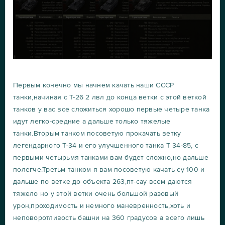
Первым конечно мы начнем качать наши СССР
танки,начиная с Т-26 2 лвл до конца ветки с этой веткой
танков у вас все сложиться хорошо первые четыре танка
идут легко-средние а дальше только тяжелые
танки.Вторым танком посоветую прокачать ветку
легендарного Т-34 и его улучшенного танка Т 34-85, с
первыми четырьмя танками вам будет сложно,но дальше
полегче.Третьм танком я вам посоветую качать су 100 и
дальше по ветке до объекта 263,пт-сау всем даются
тяжело но у этой ветки очень большой разовый
урон,проходимость и немного маневренность,хоть и
неповоротливость башни на 360 градусов а всего лишь