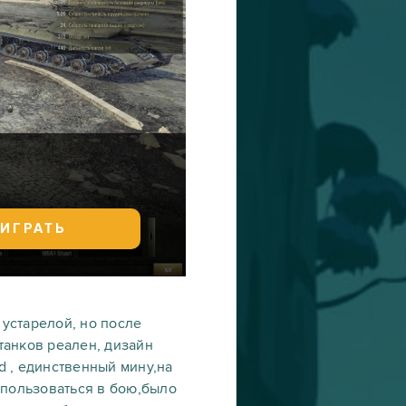
ИГРАТЬ
 устарелой, но после
 танков реален, дизайн
d , единственный мину,на
спользоваться в бою,было