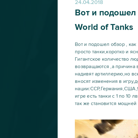
24.04.2018
Вот и подошел 
World of Tanks
Вот и подошел обзор , как
просто танки,коротко и ясн
Гигантское количество люд
возвращаются ,а причина в
надивят артиллерию,но вс
вносят изменения в игру,д
нации:ССР,Германия,США,Я
игре есть танки с 1 по 10
так же становится мощней 