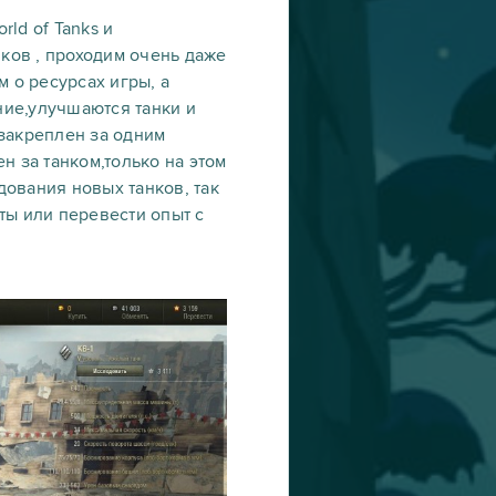
rld of Tanks и
нков , проходим очень даже
 о ресурсах игры, а
ние,улучшаются танки и
 закреплен за одним
н за танком,только на этом
ования новых танков, так
иты или перевести опыт с