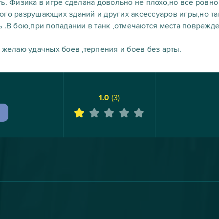
ь. Физика в игре сделана довольно не плохо,но все ровно
ого разрушающих зданий и других аксессуаров игры,но так
 .В бою,при попадании в танк ,отмечаются места поврежден
 желаю удачных боев ,терпения и боев без арты.
1.0
(
3
)