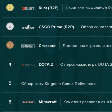
Rust (B2P)
Начинаем выживать в Rus
CSGO Prime (B2P)
Обзор counter st
Crossout
Достоянная игра если вы
4
DOTA 2
О персонажах игры DOTA 2
5
Обзор игры Kingdom Come: Deliverance
6
Minecraft
Как стоит развиваться в 