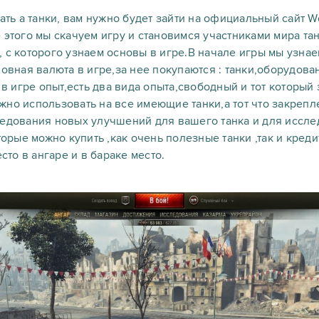
ать а танки, вам нужно будет зайти на официальный сайт Wo
 этого мы скачуем игру и становимся участниками мира та
 с которого узнаем основы в игре.В начале игры мы узнаем
новная валюта в игре,за нее покупаются : танки,оборудова
ь в игре опыт,есть два вида опыта,свободный и тот который
но использовать на все имеющие танки,а тот что закрепле
ледования новых улучшений для вашего танка и для исслед
оторые можно купить ,как очень полезные танки ,так и кред
есто в ангаре и в бараке место.