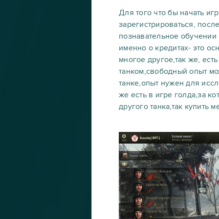
Для того что бы начать игр
зарегистрироваться, после
познавательное обучении ,
именно о кредитах- это ос
многое другое,так же, ест
танком,свободный опыт мож
танке,опыт нужен для исс
же есть в игре голда,за к
другого танка,так купить м