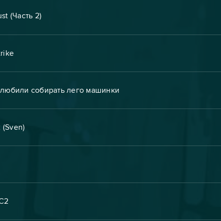
t (Часть 2)
rike
 любили собирать лего машинки
 (Sven)
IC2