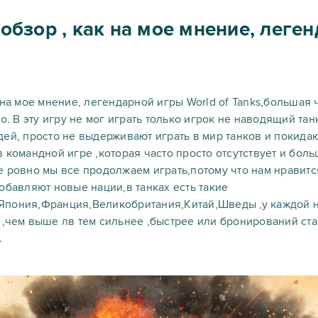
обзор , как на мое мнение, леге
 на мое мнение, легендарной игры World of Tanks,большая 
о. В эту игру не мог играть только игрок не наводящий тан
ей, просто не выдерживают играть в мир танков и покида
 командной игре ,которая часто просто отсутствует и бол
е ровно мы все продолжаем играть,потому что нам нравитс
обавляют новые нации,в танках есть такие
пония,Франция,Великобритания,Китай,Шведы ,у каждой н
 лв ,чем выше лв тем сильнее ,быстрее или бронирований ст
.