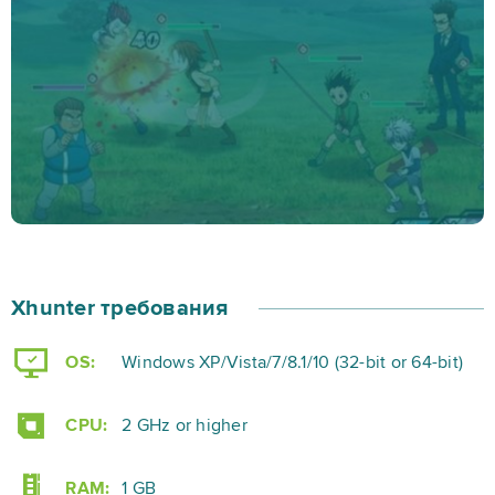
игроку достичь своей цели. Рядом с оборудованием
есть система найма. Ты можешь нанять здесь много
разных охотников. Система разделена на три части.
Первые две являются случайными ничьями для
либо внутриигровой валюты, либо премиальной
валюты, а третья - сбором душ через события,
чтобы получить особых охотников.
Xhunter требования
OS:
Windows XP/Vista/7/8.1/10 (32-bit or 64-bit)
CPU:
2 GHz or higher
RAM:
1 GB