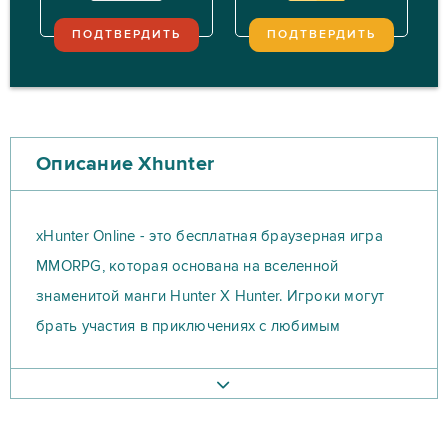
ПОДТВЕРДИТЬ
ПОДТВЕРДИТЬ
Описание Xhunter
xHunter Online - это бесплатная браузерная игра
MMORPG, которая основана на вселенной
знаменитой манги Hunter X Hunter. Игроки могут
брать участия в приключениях с любимым
охотником. Выбирай персонажей, присоединяйся к
своим друзьям и отправляйся в легендарное
путешествие. Игра основана на популярной серии
манга Hunter X Hunter.