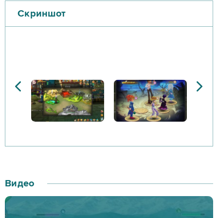
Скриншот
Создав своего персонажа, ты попадёшь в мир
приключений. Пополняй инвентарь сражаясь в
подземельях и выполняй квесты, чтобы стать
сильнее. Позже ты можешь модернизировать
оружие, чтобы сделать его еще более сильным и
улучшить его благодаря дополнениям, таким как
утонченность и осколки снарядов. Цель состоит в
том, чтобы заставить твоего персонажа как можно
сильнее конкурировать с другими сильными
игроками и стать самым могущественным
охотником.
Видео
Существует множество систем, которые помогают