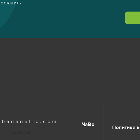
поставить
.bananatic.com
ЧаВо
Политика 
Trustpilot