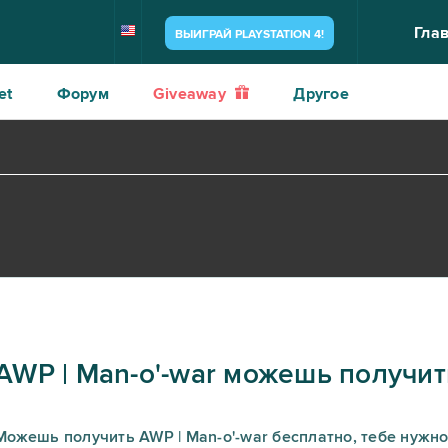
Гла
ВЫИГРАЙ PLAYSTATION 4!
et
Форум
Giveaway
Другое
AWP | Man-o'-war можешь получит
Можешь получить AWP | Man-o'-war бесплатно, тебе нужно