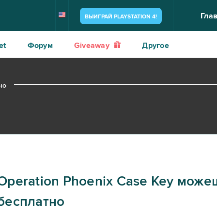
Гла
ВЫИГРАЙ PLAYSTATION 4!
et
Форум
Giveaway
Другое
но
Operation Phoenix Case Key може
бесплатно