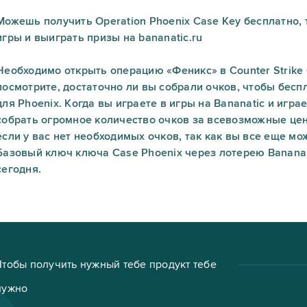
Можешь получить Operation Phoenix Case Key бесплатно, 
игры и выиграть призы на bananatic.ru
Необходимо открыть операцию «Феникс» в Counter Strike G
посмотрите, достаточно ли вы собрали очков, чтобы бес
для Phoenix. Когда вы играете в игры на Bananatic и игра
собрать огромное количество очков за всевозможные цен
если у вас нет необходимых очков, так как вы все еще м
Базовый ключ ключа Case Phoenix через лотерею Banana
сегодня.
Чтобы получить нужный тебе продукт тебе
нужно