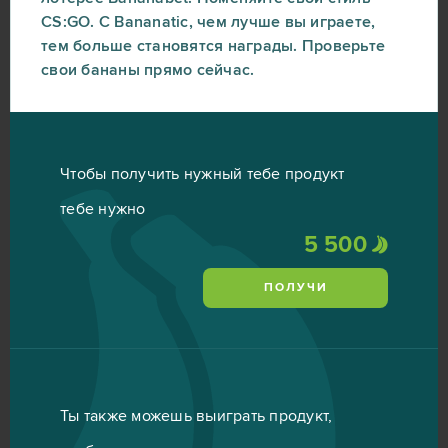
CS:GO. С Bananatic, чем лучше вы играете,
тем больше становятся награды. Проверьте
свои бананы прямо сейчас.
Чтобы получить нужный тебе продукт
тебе нужно
5 500
ПОЛУЧИ
Ты также можешь выиграть продукт,