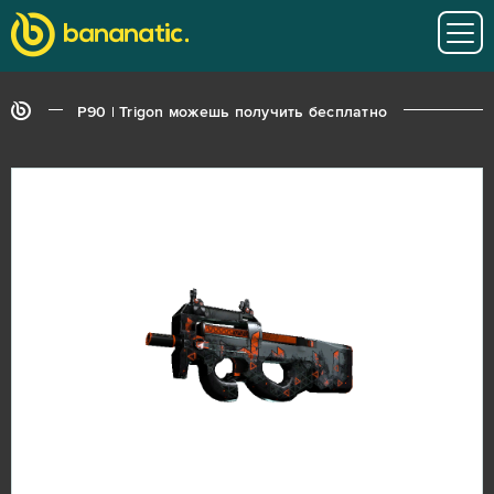
P90 | Trigon можешь получить бесплатно