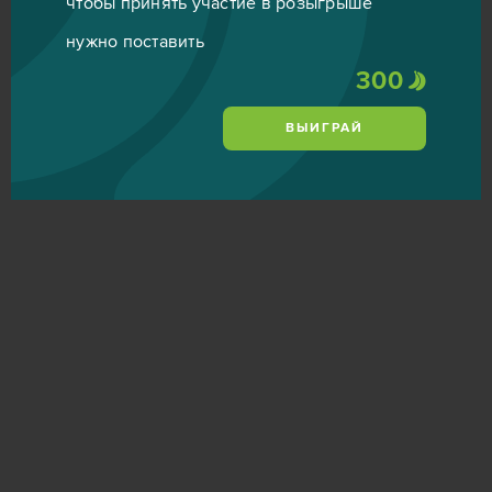
чтобы принять участие в розыгрыше
нужно поставить
300
ВЫИГРАЙ