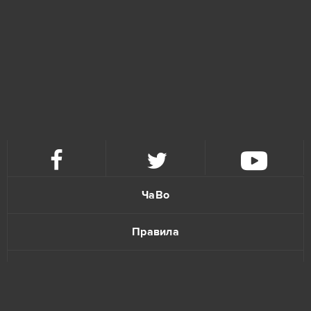
ЧаВо
Правила
Политика конфиденциальности
Обратная связь